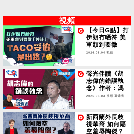
視頻
【今日G點】打
伊朗冇晒符 美
軍頹到要徵
「妙計」 TAC
2026.08.04 視頻
O妥協是出路？
聲光伴讀《胡
志偉的錯誤執
念》作者：馮
煒光
2026.08.03 視頻
馮煒光
新西蘭外長歧
視華裔 如何隔
空羞辱陶傑？