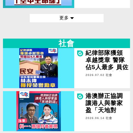
更多
社會
紀律部隊獲頒
卓越獎章 警隊
佔5人最多 員佐
級協會前主席
2026.07.02 社會
林志偉獲授榮
譽勳章
港澳辦正協調
讓港人與黎家
盈「天地對
話」 孫東：預
2026.06.14 社會
計一、兩個月
後實現