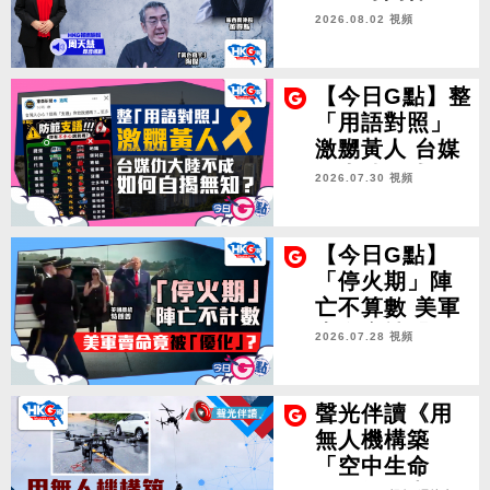
2026.08.02 視頻
【今日G點】整
「用語對照」
激嬲黃人 台媒
仇大陸不成 如
2026.07.30 視頻
何自揭無知？
【今日G點】
「停火期」陣
亡不算數 美軍
賣命竟被「優
2026.07.28 視頻
化」？
聲光伴讀《用
無人機構築
「空中生命