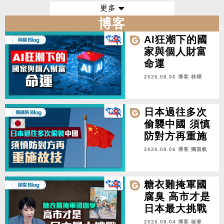
案》
更多
博客
AI狂潮下的國
家與個人財富
命運
2026.08.06 博客
林暉
日本過往多次
偷襲中國 須慎
防對方再重施
故技
2026.08.06 博客
獨孤帆
糖衣難掩軍國
腐臭 高市才是
日本最大挑戰
2026.08.04 博客
徐韋