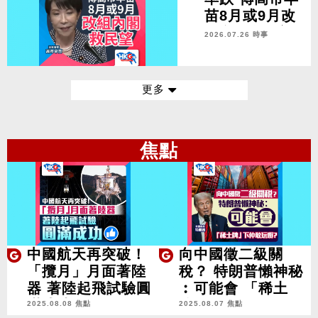
苗8月或9月改
組內閣救民望
2026.07.26 時事
更多
焦點
中國航天再突破！
向中國徵二級關
「攬月」月面著陸
稅？ 特朗普懶神秘
器 著陸起飛試驗圓
︰可能會 「稀土
滿成功
牌」下敢玩嘢？
2025.08.08 焦點
2025.08.07 焦點