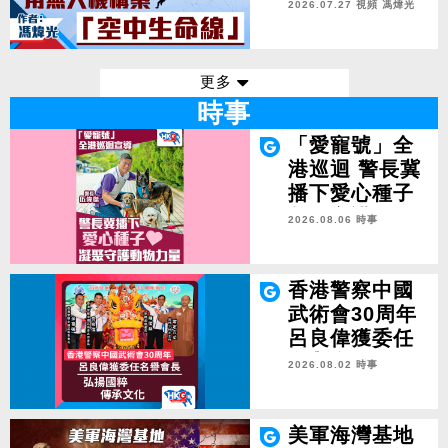
線」》作者：
2026.07.27 視頻
馮煒光
馮煒光
更多
時事
「愛寵號」全
港巡迴 警長冀
播下愛心種子
凝聚守護動物
2026.08.06 時事
力量
香港警察中國
武術會30周年
呂良偉獲委任
名譽會長 弘揚
2026.08.02 時事
國粹 傳承文化
美軍海灣基地