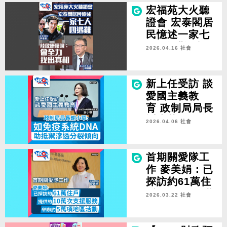
宏福苑大火聽
證會 宏泰閣居
民憶述一家七
人四遇難 陸啟
2026.04.16 社會
康哽咽：會全
力找出真相
新上任受訪 談
愛國主義教
育 政制局局長
謝小華：如免
2026.04.06 社會
疫系統DNA 助
抵禦滲透分裂
傾向
首期關愛隊工
作 麥美娟：已
探訪約61萬住
戶 提供約10萬
2026.03.22 社會
次支援服務 舉
辦約5萬項地區