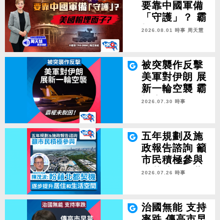
要靠中國軍備
「守護」？ 霸
權輸埋面子？
2026.08.01 時事
周天慧
被突襲作反擊
美軍對伊朗 展
新一輪空襲 霸
權未脫困！
2026.07.30 時事
五年規劃及施
政報告諮詢 籲
市民積極參與
陳茂波：盼藉
2026.07.26 時事
北都契機 逐步
提升居住和生
活空間
治國無能 支持
率跌 傳高市早