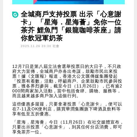
全城商戶支持投票 出示「心意謝
卡」 「星海．星海薈」免你一位
茶芥 鯉魚門「銀龍咖啡茶座」請
你飲冠軍奶茶
2025.11.26 20:30 社會
12月7日是第八屆立法會選舉投票日的大日子，不只政
府大力宣傳，全城商戶亦各出奇謀，鼓勵市民出來投
票！據《文匯報》報道，香港大公文匯傳媒集團發起
「投票有着數」活動，呼籲商戶、企業鼓勵市民參與投
票，獲各界烈參與，截至今日（11月26日），已有逾2
000間商家加入活動，當中包括食肆、購物、服務等，
而且越來越多商戶加入這個行列。
這些優惠多籮籮，只要拿著投票「心意謝卡」，便可以
在7-11及OK便利店，購買華潤集團旗下啤酒及飲料等
享有低至五折優惠。
「星海．星海薈」今日（11月26日）在社交媒體宣布，
只要出示投票「心意謝卡」，到其任何分店消費，即可
享免茶芥一位。