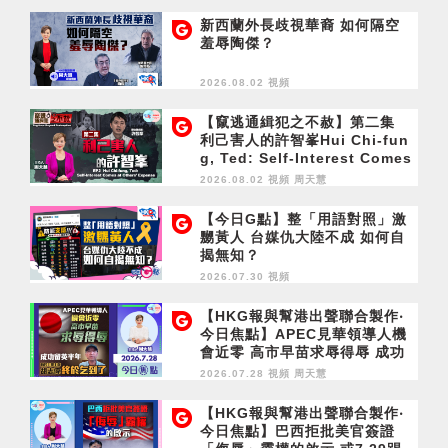
新西蘭外長歧視華裔 如何隔空
羞辱陶傑？
2026.08.02 視頻
【竄逃通緝犯之不赦】第二集
利己害人的許智峯Hui Chi-fun
g, Ted: Self-Interest Comes
at Others' Expense
2026.08.02 視頻
周天慧
【今日G點】整「用語對照」激
嬲黃人 台媒仇大陸不成 如何自
揭無知？
2026.07.30 視頻
【HKG報與幫港出聲聯合製作‧
今日焦點】APEC見華領導人機
會近零 高市早苗求辱得辱 成功
留英半年 胡志偉終於乞到了
2026.07.28 視頻
周天慧
【HKG報與幫港出聲聯合製作‧
今日焦點】巴西拒批美官簽證