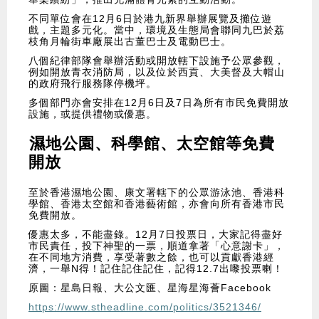
不同單位會在12月6日於港九新界舉辦展覽及攤位遊
戲，主題多元化。當中，環境及生態局會聯同九巴於荔
枝角月輪街車廠展出古董巴士及電動巴士。
八個紀律部隊會舉辦活動或開放轄下設施予公眾參觀，
例如開放青衣消防局，以及位於西貢、大美督及大帽山
的政府飛行服務隊停機坪。
多個部門亦會安排在12月6日及7日為所有市民免費開放
設施，或提供禮物或優惠。
濕地公園、科學館、太空館等免費
開放
至於香港濕地公園、康文署轄下的公眾游泳池、香港科
學館、香港太空館和香港藝術館，亦會向所有香港市民
免費開放。
優惠太多，不能盡錄。12月7日投票日，大家記得盡好
市民責任，投下神聖的一票，順道拿著「心意謝卡」，
在不同地方消費，享受著數之餘，也可以貢獻香港經
濟，一舉N得！記住記住記住，記得12.7出嚟投票喇！
原圖：星島日報、大公文匯、星海星海薈Facebook
https://www.stheadline.com/politics/3521346/