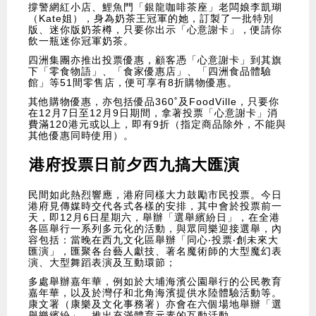
撐警網紅小店、鯉魚門「銀龍咖啡茶座」老闆娘李凱瑚
（Kate姐），身為奶茶王冠軍的她，訂製了一批特別
版、迷你版奶茶樽，只要你出示「心意謝卡」，便請你
飲一瓶迷你冠軍奶茶。
四洲集團亦推出投票優惠，顧客憑「心意謝卡」到其旗
下「零食物語」、「食家優惠店」、「四洲食品體驗
館」等51間零售店，便可享有8折購物優惠。
其他購物優惠，亦包括優品360˚及FoodVille，只要你
在12月7日至12月9日期間，拿著投票「心意謝卡」消
費滿120港元或以上，即有9折（指定商品除外，不能與
其他優惠同時使用）。
港府投票日前夕西九搞大匯演
民間如此熱烈響應，港府同樣大力鼓勵市民投票。今日
港府見傳媒時交代各式各樣的安排，其中會於投票前一
天，即12月6日星期六，舉辦「選舉繽紛日」，在全港
各區舉行一系列多元化的活動，與眾同樂迎接選舉，內
容包括：當晚在西九文化區舉辦「同心‧投票‧創未來大
匯演」，匯聚各台藝人獻技、著名魔術師的大型魔幻表
演、大型舞蹈表演及互動環節；
多處舉辦嘉年華，例如於大埔海濱公園舉行的公民教育
嘉年華，以及於灣仔和北角海濱提供水陸體驗活動等。
康文署（康樂及文化事務署）亦會在六個場地舉辦「選
舉樂繽紛」，推出充滿體育元素的互動活動。