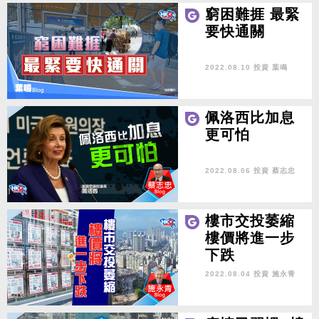
窮困難捱 最緊
要快通關
2022.08.10 投資
葉鳴
佩洛西比加息
更可怕
2022.08.06 投資
蔡志忠
樓市交投萎縮
樓價將進一步
下跌
2022.08.04 投資
施永青