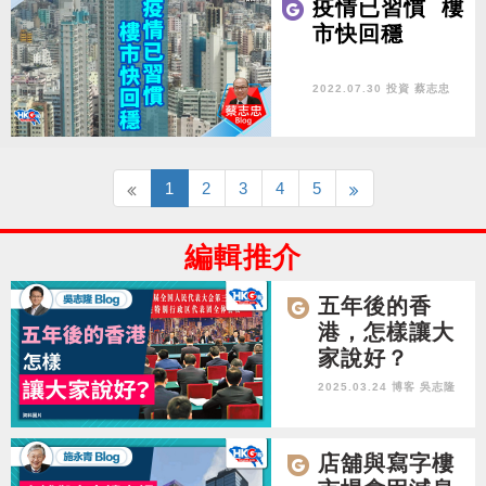
疫情已習慣 樓
市快回穩
2022.07.30 投資
蔡志忠
1
2
3
4
5
編輯推介
五年後的香
港，怎樣讓大
家說好？
2025.03.24 博客
吳志隆
店舖與寫字樓