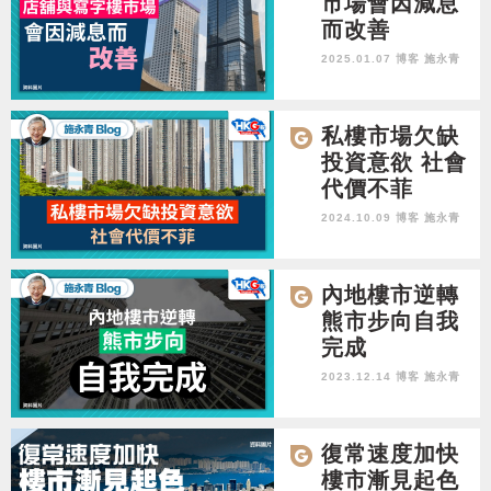
市場會因減息
而改善
2025.01.07 博客
施永青
私樓市場欠缺
投資意欲 社會
代價不菲
2024.10.09 博客
施永青
內地樓市逆轉
熊市步向自我
完成
2023.12.14 博客
施永青
復常速度加快
樓市漸見起色