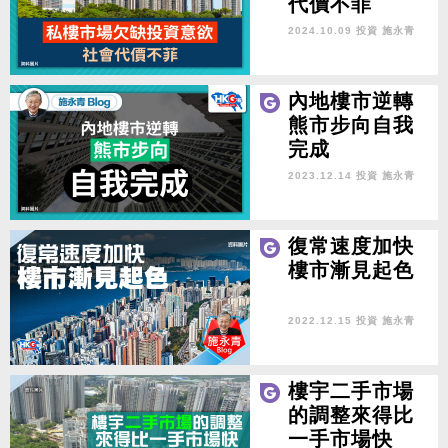
代價不菲
2024.10.09 投資
施永青
內地樓市逆轉
熊市步向自我
完成
2023.12.14 投資
施永青
復常速度加快
樓市漸見起色
2022.12.15 投資
施永青
樓宇二手市場
的調整來得比
一手市場快