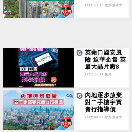
2022.11.28 投資
施永青
英藉口國安風
險 迫華企售 英
最大晶片廠8
6%股權
2022.11.17 投資
內地逐步放棄
對二手樓宇買
賣行指導價
2022.08.23 投資
施永青