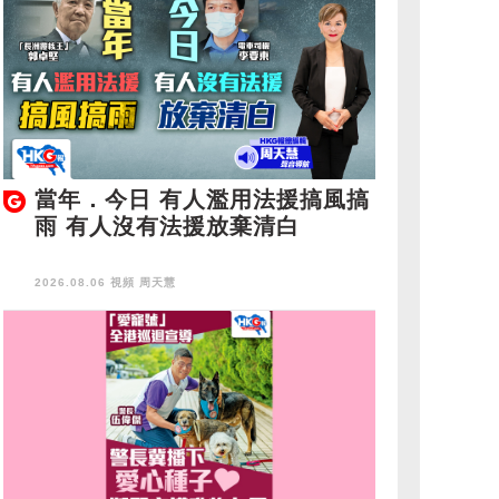
當年．今日 有人濫用法援搞風搞
雨 有人沒有法援放棄清白
2026.08.06 視頻
周天慧