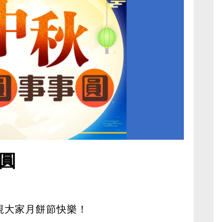
圓
視大家月餅節快樂！