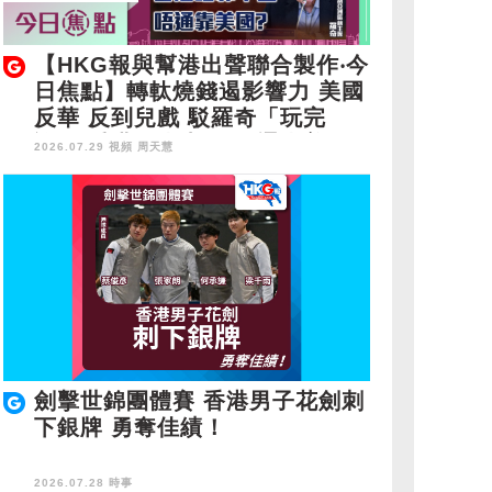
【HKG報與幫港出聲聯合製作‧今
日焦點】轉軚燒錢遏影響力 美國
反華 反到兒戲 駁羅奇「玩完
論」 香港唔靠中國 唔通靠美
2026.07.29 視頻
周天慧
國？
劍擊世錦團體賽 香港男子花劍刺
下銀牌 勇奪佳績！
2026.07.28 時事