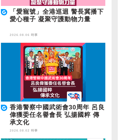
「愛寵號」全港巡迴 警長冀播下
愛心種子 凝聚守護動物力量
2026.08.06 時事
香港警察中國武術會30周年 呂良
偉獲委任名譽會長 弘揚國粹 傳
承文化
2026.08.02 時事