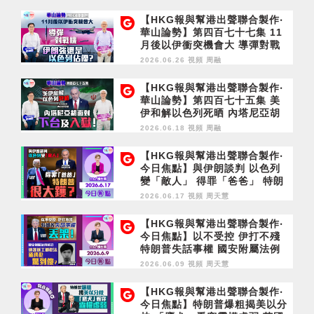
【HKG報與幫港出聲聯合製作‧
華山論勢】第四百七十七集 11
月後以伊衝突機會大 導彈對戰
機 伊朗強還是以色列佔優？
2026.06.26 視頻
周融
【HKG報與幫港出聲聯合製作‧
華山論勢】第四百七十五集 美
伊和解以色列死晒 內塔尼亞胡
面對下台及入獄！
2026.06.18 視頻
周融
【HKG報與幫港出聲聯合製作‧
今日焦點】與伊朗談判 以色列
變「敵人」 得罪「爸爸」 特朗
普很大鑊？
2026.06.17 視頻
周天慧
【HKG報與幫港出聲聯合製作‧
今日焦點】以不受控 伊打不殘
特朗普失話事權 國安附屬法例
修訂 造謠返工都犯法 通緝犯驚
2026.06.09 視頻
周天慧
到傻？
【HKG報與幫港出聲聯合製作‧
今日焦點】特朗普爆粗揭美以分