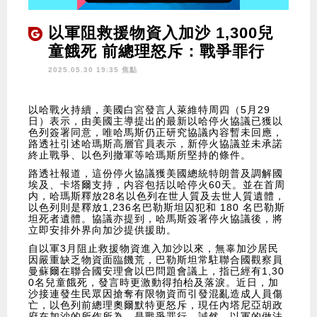
以軍阻救援物資入加沙 1,300兒
童餓死 前總理怒斥：戰爭罪行
2025.05.30 19:35 焦點
以哈戰火持續，美國白宮發言人萊維特周四（5月29
日）表示，由美國主導提出的最新以哈停火協議已獲以
色列簽署同意，唯哈馬斯仍正研究協議內容暫未回應，
路透社引述哈瑪斯高層官員表示，新停火協議並未承諾
終止戰爭、以色列撤軍等哈瑪斯所堅持的條件。
路透社報道，這份停火協議獲美國總統特朗普及調解國
埃及、卡塔爾支持，内容包括以哈停火60天。並在首周
内，哈瑪斯釋放28名以色列在世人質及去世人質遺體，
以色列則是釋放1,236名巴勒斯坦囚犯和 180 名巴勒斯
坦死者遺體。協議亦提到，哈馬斯簽署停火協議後，將
立即安排外界向加沙提供援助。
自以軍3月阻止救援物資進入加沙以來，無辜加沙居民
因嚴重缺乏物資面臨饑荒，巴勒斯坦常駐聯合國觀察員
曼蘇爾在聯合國安理會以巴問題會議上，指已經有1,30
0名兒童餓死，發言時更激動得拍枱及落淚。近日，加
沙接連發生民眾因搶奪有限物資而引發混亂造成人員傷
亡，以色列前總理奧爾默特更怒斥，現任內塔尼亞胡政
府在加沙的所作所為，是戰爭罪行。誠然，以軍的做法