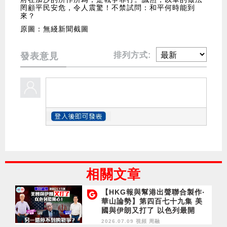
罔顧平民安危，令人震驚！不禁試問：和平何時能到
來？
原圖：無綫新聞截圖
排列方式:
發表意見
相關文章
【HKG報與幫港出聲聯合製作‧
華山論勢】第四百七十九集 美
國與伊朗又打了 以色列最開
心！另一場停不到的戰爭？
2026.07.09 視頻
周融