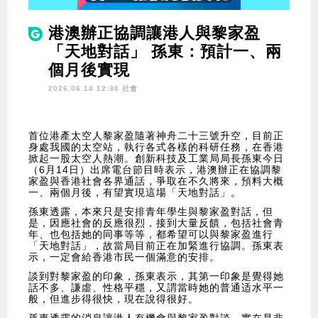
港澳辦正協調讓港人與黎家盈
「天地對話」 孫東：預計一、兩
個月後實現
2026.06.14 12:30 社會
首位港產太空人黎家盈隨著神舟二十三號升空，目前正
身處我國的太空站，執行各式各樣的科研任務，在香港
掀起一股太空人熱潮。創新科技及工業局局長孫東今日
（6月14日）出席電台節目時表示，港澳辦正在協調黎
家盈與香港社會各界通話，爭取在不久將來，預料大概
一、兩個月後，有望實現這場「天地對話」。
孫東透露，本來只是安排青年學生與黎家盈對話，但
是，因應社會的反應很烈，接到大量反饋，包括社會青
年、也包括她的同事等等，都希望可以與黎家盈進行
「天地對話」，故當局目前正在加緊進行協調。孫東表
示，一定會給香港市民一個滿意的安排。
談到對黎家盈的印象，孫東表示，其第一印象是覺得她
話不多、謙虛、性格平穩，又謂當時她的普通适水平一
般，但進步得很快，現在說得很好。