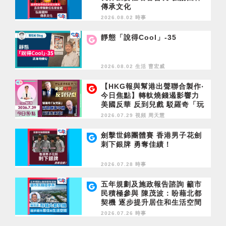
傳承文化
2026.08.02 時事
靜態「說得Cool」-35
2026.08.02 生活
曹宏威
【HKG報與幫港出聲聯合製作‧
今日焦點】轉軚燒錢遏影響力
美國反華 反到兒戲 駁羅奇「玩
完論」 香港唔靠中國 唔通靠美
2026.07.29 視頻
周天慧
國？
劍擊世錦團體賽 香港男子花劍
刺下銀牌 勇奪佳績！
2026.07.28 時事
五年規劃及施政報告諮詢 籲市
民積極參與 陳茂波：盼藉北都
契機 逐步提升居住和生活空間
2026.07.26 時事