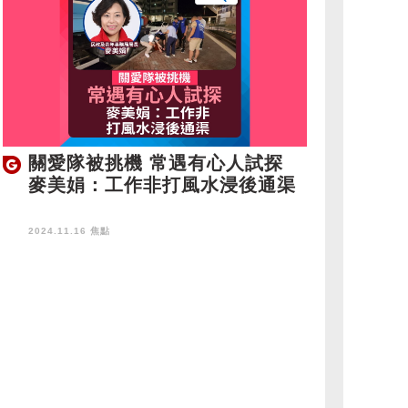
關愛隊被挑機 常遇有心人試探
麥美娟：工作非打風水浸後通渠
2024.11.16 焦點