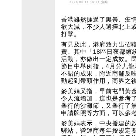
2025.05.11 15:21 焦點
香港雖然捱過了黑暴、疫
欲大減，不少人選擇北上
打擊。
有見及此，港府致力出招
費。其中「18區日夜都繽
活動，亦做出一定成效。
節目中舉例指，4月分九
不錯的成果，附近商舖反
動起到帶頭作用，商界之
麥美娟又指，早前屯門黃
令人流增加，這也是參考
舉行的沙灘節，又舉行了
申請牌照等方面，可以參
麥美娟表示，中央援建的啟
驛站，營運商每年按規定要