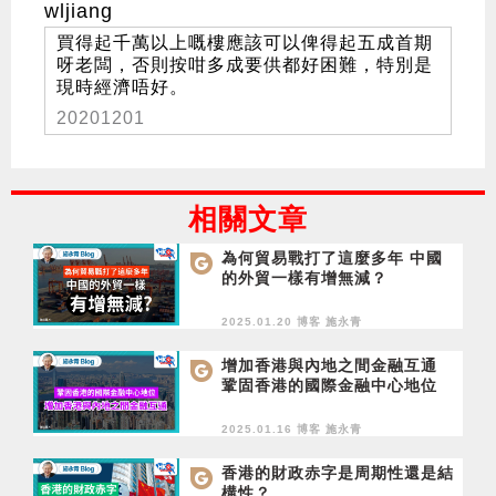
wljiang
買得起千萬以上嘅樓應該可以俾得起五成首期
呀老闆，否則按咁多成要供都好困難，特別是
現時經濟唔好。
20201201
相關文章
為何貿易戰打了這麼多年 中國
的外貿一樣有增無減？
2025.01.20 博客
施永青
增加香港與內地之間金融互通
鞏固香港的國際金融中心地位
2025.01.16 博客
施永青
香港的財政赤字是周期性還是結
構性？