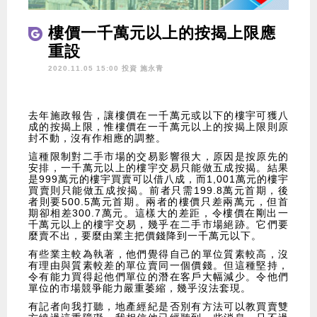
樓價一千萬元以上的按揭上限應
重設
2020.11.05 15:00 投資
施永青
去年施政報告，讓樓價在一千萬元或以下的樓宇可獲八
成的按揭上限，惟樓價在一千萬元以上的按揭上限則原
封不動，沒有作相應的調整。
這種限制對二手市場的交易影響很大，原因是按原先的
安排，一千萬元以上的樓宇交易只能做五成按揭。結果
是999萬元的樓宇買賣可以借八成，而1,001萬元的樓宇
買賣則只能做五成按揭。前者只需199.8萬元首期，後
者則要500.5萬元首期。兩者的樓價只差兩萬元，但首
期卻相差300.7萬元。這樣大的差距，令樓價在剛出一
千萬元以上的樓宇交易，幾乎在二手市場絕跡。它們要
麼賣不出，要麼由業主把價錢降到一千萬元以下。
有些業主較為執著，他們覺得自己的單位質素較高，沒
有理由與質素較差的單位賣同一個價錢。但這種堅持，
令有能力買得起他們單位的潛在客戶大幅減少。令他們
單位的市場競爭能力嚴重萎縮，幾乎沒法套現。
有記者向我打聽，地產經紀是否別有方法可以教買賣雙