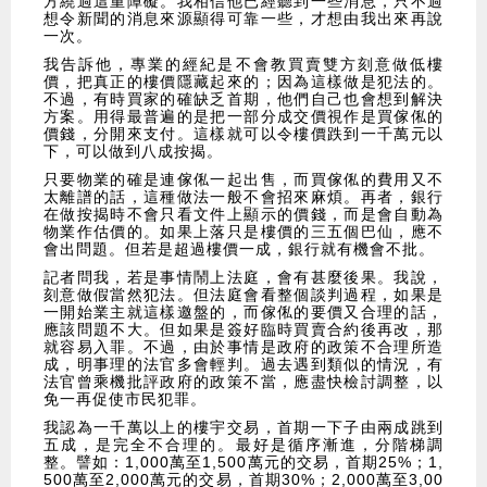
方繞過這重障礙。我相信他已經聽到一些消息，只不過
想令新聞的消息來源顯得可靠一些，才想由我出來再說
一次。
我告訴他，專業的經紀是不會教買賣雙方刻意做低樓
價，把真正的樓價隱藏起來的；因為這樣做是犯法的。
不過，有時買家的確缺乏首期，他們自己也會想到解決
方案。用得最普遍的是把一部分成交價視作是買傢俬的
價錢，分開來支付。這樣就可以令樓價跌到一千萬元以
下，可以做到八成按揭。
只要物業的確是連傢俬一起出售，而買傢俬的費用又不
太離譜的話，這種做法一般不會招來麻煩。再者，銀行
在做按揭時不會只看文件上顯示的價錢，而是會自動為
物業作估價的。如果上落只是樓價的三五個巴仙，應不
會出問題。但若是超過樓價一成，銀行就有機會不批。
記者問我，若是事情鬧上法庭，會有甚麼後果。我說，
刻意做假當然犯法。但法庭會看整個談判過程，如果是
一開始業主就這樣邀盤的，而傢俬的要價又合理的話，
應該問題不大。但如果是簽好臨時買賣合約後再改，那
就容易入罪。不過，由於事情是政府的政策不合理所造
成，明事理的法官多會輕判。過去遇到類似的情況，有
法官曾乘機批評政府的政策不當，應盡快檢討調整，以
免一再促使市民犯罪。
我認為一千萬以上的樓宇交易，首期一下子由兩成跳到
五成，是完全不合理的。最好是循序漸進，分階梯調
整。譬如：1,000萬至1,500萬元的交易，首期25%；1,
500萬至2,000萬元的交易，首期30%；2,000萬至3,00