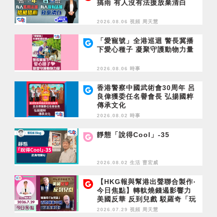
搞雨 有人沒有法援放棄清白
2026.08.06 視頻
周天慧
「愛寵號」全港巡迴 警長冀播
下愛心種子 凝聚守護動物力量
2026.08.06 時事
香港警察中國武術會30周年 呂
良偉獲委任名譽會長 弘揚國粹
傳承文化
2026.08.02 時事
靜態「說得Cool」-35
2026.08.02 生活
曹宏威
【HKG報與幫港出聲聯合製作‧
今日焦點】轉軚燒錢遏影響力
美國反華 反到兒戲 駁羅奇「玩
完論」 香港唔靠中國 唔通靠美
2026.07.29 視頻
周天慧
國？