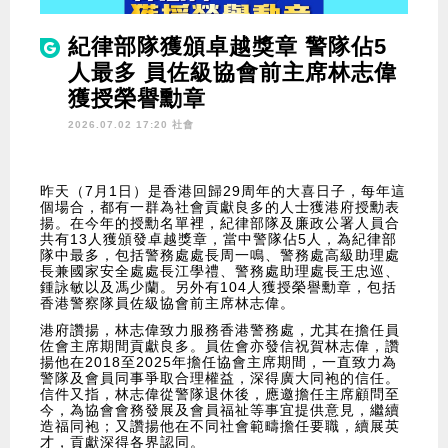
紀律部隊獲頒卓越獎章 警隊佔5
人最多 員佐級協會前主席林志偉
獲授榮譽勳章
2026.07.02 17:20 社會
昨天（7月1日）是香港回歸29周年的大喜日子，每年這
個場合，都有一群為社會貢獻良多的人士獲港府授勳表
揚。在今年的授勳名單裡，紀律部隊及廉政公署人員合
共有13人獲頒發卓越獎章，當中警隊佔5人，為紀律部
隊中最多，包括警務處處長周一鳴、警務處高級助理處
長兼國家安全處處長江學禮、警務處助理處長王忠巡、
鍾詠敏以及馮少蘭。另外有104人獲授榮譽勳章，包括
香港警察隊員佐級協會前主席林志偉。
港府讚揚，林志偉致力服務香港警務處，尤其在擔任員
佐會主席期間貢獻良多。員佐會亦發信祝賀林志偉，讚
揚他在2018至2025年擔任協會主席期間，一直致力為
警隊及會員同事爭取合理權益，深得廣大同袍的信任。
信件又指，林志偉從警隊退休後，應邀擔任主席顧問至
今，為協會會務發展及會員福祉等事宜提供意見，繼續
造福同袍；又讚揚他在不同社會範疇擔任要職，續展英
才，貢獻深得各界認同。