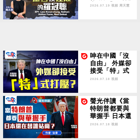
之不赦】第一
2026.07.19 視頻
周天慧
集 虛名換挫敗
的羅冠聰Fugiti
ves Beyond R
edemption EP
1 Law Kwun-
chung, Natha
呻在中國「沒
n: Hollow Fa
自由」 外媒卻
me, Real Defe
接受「特」式
at
打壓？
2026.07.18 視頻
聲光伴讀《當
特朗普都要與
華握手 日本還
在替誰站
2026.07.18 視頻
崗？》作者：
徐韋