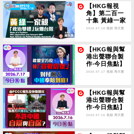
【HKG報視
角】第二百一
十集 黃綠一家
親 「政治雙
2026.07.18 視頻
周天慧
標」玩爛台灣
Birds of a Fe
ather: HK’s O
【HKG報與幫
pposition and
港出聲聯合製
Taiwan’s DPP
作‧今日焦點】
Ruin Taiwan
歐盟全方位發
2026.07.17 視頻
周天慧
via Political
「宣戰信號」
Double Stand
對付敵人 中國
ards
奉陪到底！
【HKG報與幫
港出聲聯合製
作‧今日焦點】
由FCCC報告及
2026.07.16 視頻
周天慧
外媒閱兵 看西
方只准自己定