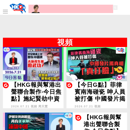
視頻
【HKG報與幫港出
【今日G點】菲律
聲聯合製作‧今日焦
賓南海碰瓷 呻人員
點】施紀賢劫中資
被打傷 中國發片揭
鋼鐵廠埋炸彈 貝安
實相「真打臉」
2026.07.21 視頻
周天慧
2026.07.21 視頻
德甫上任即失中國
【HKG報與幫
牌 未施政先被廢武
港出聲聯合製
功？美撤「香港緊