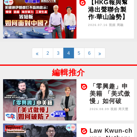
義與自由 不許
【HKG報與幫
中國自辯與自
港出聲聯合製
保？
作‧華山論勢】
第四百八十集
2026.07.16 視頻
周融
美國連伊朗都
打不贏的啟
示：導彈 造船
海空軍力 工業
2
3
4
5
6
生產皆短板 如
何面對中國？
編輯推介
「零興趣」申
美籍 「美式傲
慢」如何破
防？
2026.08.09 視頻
周天慧
Law Kwun-ch