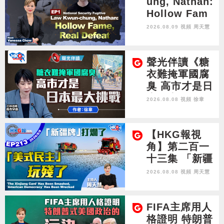
ung, Nathan:
Hollow Fam
e, Real Defea
2026.08.09 視頻
周天慧
t
聲光伴讀《糖
衣難掩軍國腐
臭 高市才是日
本最大挑戰》
2026.08.08 視頻
徐韋
作者：徐韋
【HKG報視
角】第二百一
十三集 「新疆
牌」打爛了
2026.08.08 視頻
周天慧
「美式民主」
玩殘了
FIFA主席用人
格證明 特朗普