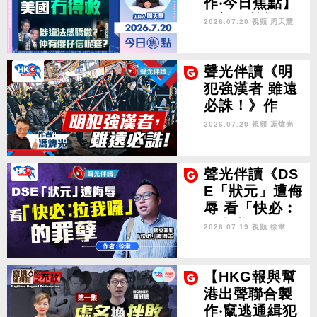
作‧今日焦點】
急狀態」 黎智英被
伊朗攻勢剃眼
棄成定局？
2026.07.20 視頻
周天慧
眉 再有美軍陣
亡 誣衊中國 美
國冇得救 涉違
聲光伴讀《明
法感驕傲？仲
犯強漢者 雖遠
有傻仔信呢
必誅！》作
套？
者：馮煒光
2026.07.20 視頻
馮煒光
聲光伴讀《DS
E「狀元」遭侮
辱 看「快必︰
拉我啦」的罪
2026.07.19 視頻
徐韋
孽》作者︰徐
韋
【HKG報與幫
港出聲聯合製
作‧竄逃通緝犯