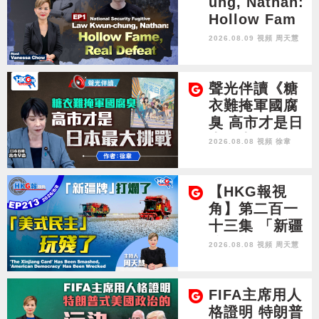
ung, Nathan:
Hollow Fam
e, Real Defea
2026.08.09 視頻
周天慧
t
聲光伴讀《糖
衣難掩軍國腐
臭 高市才是日
本最大挑戰》
2026.08.08 視頻
徐韋
作者：徐韋
【HKG報視
角】第二百一
十三集 「新疆
牌」打爛了
2026.08.08 視頻
周天慧
「美式民主」
玩殘了
FIFA主席用人
格證明 特朗普