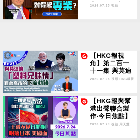
業？》作者：
2026.07.25 視頻
徐韋
【HKG報視
角】第二百一
十一集 與莫迪
的「塑料兄妹
2026.07.25 視頻
HKG報視
情」 難救高市
角
的下流軌跡
【HKG報與幫
港出聲聯合製
作‧今日焦點】
三國外長鬥法
2026.07.24 視頻
周天慧
魯比奧偽關心
「細佬」 王毅