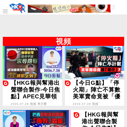
視頻
【HKG報與幫港出
【今日G點】「停
聲聯合製作‧今日焦
火期」陣亡不算數
點】APEC見華領
美軍賣命竟被「優
導人機會近零 高市
化」？
2026.07.28 視頻
周天慧
2026.07.28 視頻
早苗求辱得辱 成功
【HKG報與幫
留英半年 胡志偉終
港出聲聯合製
於乞到了