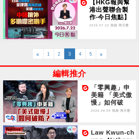
【HKG報與幫
港出聲聯合製
作‧今日焦點】
日本台海挑釁
2026.07.22 視頻
周天慧
菲律賓南海找
碴 美國背後撥
火 中國攘外 多
啲嚟密啲手
1
2
3
4
5
編輯推介
「零興趣」申
美籍 「美式傲
慢」如何破
防？
2026.08.09 視頻
周天慧
Law Kwun-ch