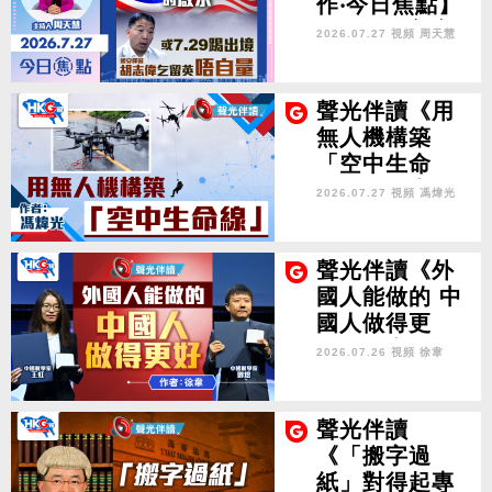
作‧今日焦點】
巴西拒批美官
2026.07.27 視頻
周天慧
簽證 「侮辱」
霸權的啟示 或
7.29踢出境 胡
聲光伴讀《用
志偉乞留英唔
無人機構築
自量
「空中生命
線」》作者：
2026.07.27 視頻
馮煒光
馮煒光
聲光伴讀《外
國人能做的 中
國人做得更
好》作者：徐
2026.07.26 視頻
徐韋
韋
聲光伴讀
《「搬字過
紙」對得起專