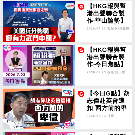
不見日外相 明
【HKG報與幫
落日本 美國面
港出聲聯合製
作‧華山論勢】
第四百八十一
2026.07.23 視頻
HKG報製
集 南海衝突是
作
東西之爭 美國
兵分勢弱 哪有
【HKG報與幫
力武鬥中國？
港出聲聯合製
作‧今日焦點】
特朗普關稅癮
2026.07.23 視頻
周天慧
隨意發作 只因
美國規則夠惡
又有笑料 出獄
【今日G點】胡
赴英尋庇 英曾
志偉赴英曾遭
扣押極致羞辱
扣 西方前的卑
微
2026.07.23 視頻