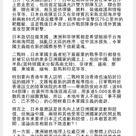
上愈走愈近，包括簽定協議允許雙方部隊互訪、聯合部
署、聯合軍演、相互提供彈藥、燃料、裝備維護和情報
分享等。日本自衛隊近日又在菲律賓呂宋島北部海岸發
射兩枚88式岸基反艦導彈，精準命中並擊沉75公里外的
靶艦艇。這是戰後日本首次以作戰部隊身份在境外實施
進攻型實彈射擊。
日本急切拉攏美國、澳洲和菲律賓都是希望能插手台海
和南海問題，搞亂亞太區的秩序，從中混水摸魚，令軍
國主義能在新的國際形勢下借屍還魂。
二戰時，日本軍國主義者犯下最嚴重的戰爭罪行都發生
於被它佔領的衆多亞洲國家的國土上，包括中國、朝鮮
半島(當時韓國未分裂爲南北韓)、菲律賓、越南、寮
國、柬埔寨、緬甸、新馬和印尼等等。
特別要向香港年青人説明，二戰時英治香港也淪陷於日
寇的鐵蹄下。文匯報最新的調查報導指出，日軍戰時於
香港設立的陸軍病院的本體——華南防疫給水部（波86
04部隊）在廣州市海珠區南石頭，用多達5,000名香港
難民進行細菌實驗。所以，本地年青人不能以「事不關
己，己不勞心」的心態輕看日本軍國主義的復辟。
簡言之，日本最應該是首先向上述亞洲國家道歉和賠
償。但無論中國、兩韓和其他受害亞洲國家的民間反戰
聲音多年來要求日本正式道歉和賠償，日本都置若罔
聞，遑論由首相親自下跪道歉?！
另一方面，澳洲雖然地理上位處亞洲，但整體上仍以白