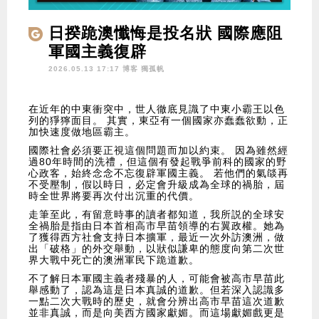
日揆跪澳懺悔是投名狀 國際應阻
軍國主義復辟
2026.05.13 17:17 博客
獨孤帆
在近年的中東衝突中，世人徹底見識了中東小霸王以色
列的猙獰面目。 其實，東亞有一個國家亦蠢蠢欲動，正
加快速度做地區霸主。
國際社會必須要正視這個問題而加以約束。 因為雖然經
過80年時間的洗禮，但這個有發起戰爭前科的國家的野
心政客，始終念念不忘復辟軍國主義。 若他們的氣燄再
不受壓制，假以時日，必定會升級成為全球的禍胎，屆
時全世界將要再次付出沉重的代價。
走筆至此，有留意時事的讀者都知道，我所説的全球安
全禍胎是指由日本首相高市早苗領導的右翼政權。她為
了獲得西方社會支持日本擴軍，最近一次外訪澳洲，做
出「破格」的外交舉動，以狀似謙卑的態度向第二次世
界大戰中死亡的澳洲軍民下跪道歉。
不了解日本軍國主義者殘暴的人，可能會被高市早苗此
舉感動了，認為這是日本真誠的道歉。但若深入認識多
一點二次大戰時的歷史，就會分辨出高市早苗這次道歉
並非真誠，而是向美西方國家獻媚。而這場獻媚戲更是