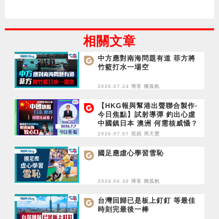
相關文章
中方應對南海問題有道 菲方將
竹籃打水一場空
2026.07.24 博客
獨孤帆
【HKG報與幫港出聲聯合製作‧
今日焦點】試射導彈 釣出心虛
中國鎮日本 澳洲 何需核威懾？
通緝犯申永居起弶 英國養狗咬
2026.07.07 視頻
周天慧
心口
國足應虛心學習雪恥
2026.06.30 博客
獨孤帆
台灣回歸已是板上釘釘 等最佳
時刻完最後一棒