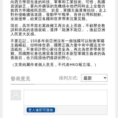
向西方學習先進的科技、軍事和工業技術。可惜，島國
資源缺乏，要向外擴張的危機感令他們同時走上全盤仿
效西方帝國殖民思想。 於是，軍國主義逐漸抬頭，走上
對外侵略擴張道路，發動甲午戰爭、吞併台灣和朝鮮、
全面侵華，給東亞各國和世界帶來沉重災難。
現在，高市早苗右翼政權又再次走上歪路，不顧歷史教
訓和崇高的道德規範，選擇「跪澳不跪亞」，激起亞洲
人民更大反感。
不要忘記，150多年前亞洲沒有一個強國可以制衡軍國
主義崛起。但時移世易，國際正義力量中有中國這支中
流砥柱，不會容許野心家任意妄為，再次為世界帶來苦
難。而國際社會也應當看清楚日本新型軍國主義者的偽
善面目，合力阻擋他們復辟的野心。
（文章純屬作者個人意見，不代表HKG報立場。）
排列方式:
發表意見