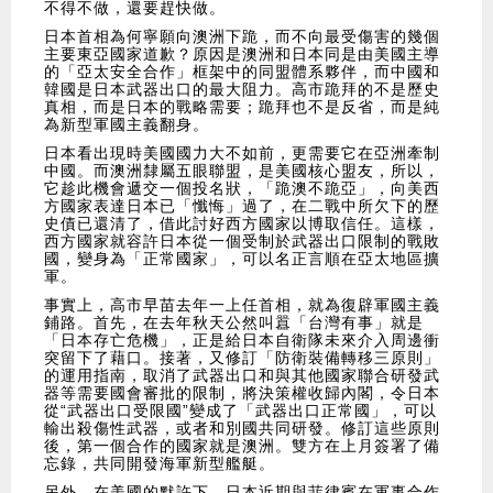
不得不做，還要趕快做。
日本首相為何寧願向澳洲下跪，而不向最受傷害的幾個
主要東亞國家道歉？原因是澳洲和日本同是由美國主導
的「亞太安全合作」框架中的同盟體系夥伴，而中國和
韓國是日本武器出口的最大阻力。高市跪拜的不是歷史
真相，而是日本的戰略需要；跪拜也不是反省，而是純
為新型軍國主義翻身。
日本看出現時美國國力大不如前，更需要它在亞洲牽制
中國。而澳洲隸屬五眼聯盟，是美國核心盟友，所以，
它趁此機會遞交一個投名狀，「跪澳不跪亞」，向美西
方國家表達日本已「懺悔」過了，在二戰中所欠下的歷
史債已還清了，借此討好西方國家以博取信任。這樣，
西方國家就容許日本從一個受制於武器出口限制的戰敗
國，變身為「正常國家」，可以名正言順在亞太地區擴
軍。
事實上，高市早苗去年一上任首相，就為復辟軍國主義
鋪路。首先，在去年秋天公然叫囂「台灣有事」就是
「日本存亡危機」，正是給日本自衛隊未來介入周邊衝
突留下了藉口。接著，又修訂「防衛裝備轉移三原則」
的運用指南，取消了武器出口和與其他國家聯合研發武
器等需要國會審批的限制，將決策權收歸內閣，令日本
從“武器出口受限國”變成了「武器出口正常國」，可以
輸出殺傷性武器，或者和別國共同研發。修訂這些原則
後，第一個合作的國家就是澳洲。雙方在上月簽署了備
忘錄，共同開發海軍新型艦艇。
另外，在美國的默許下，日本近期與菲律賓在軍事合作