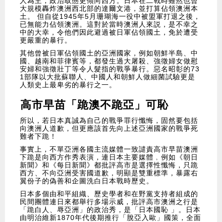
人為主，政治取態更傾向西方。日本在二戰時雖然也曾
大規模轟炸澳洲西北部的達爾文港，並打算佔領澳洲本
土。 但自從1945年5月珊瑚海一役中被盟軍打退之後，
已無能力佔領澳洲。這對於當時澳洲人來説，是不幸之
中的大幸，令他們因此避過被日軍佔領國土，免於遭受
更嚴重的暴行。
其他曾被日軍佔領國土的亞洲國家，例如朝鮮半島、中
國、越南和菲律賓等，都發生過大屠殺、強徵婦女做慰
安婦和強徵壯丁等令人髮指的戰爭暴行。惡名昭彰的73
1部隊以大批蘇聯人、中國人和朝鮮人做細菌試驗更是
人類史上最卑劣的暴行之一。
高市早苗「跪澳不跪亞」可恥
所以，若日本真誠為自己的戰爭罪行懺悔，固然要包括
向澳洲人道歉，但更應該首先向上述亞洲國家的戰爭死
難者下跪！
事實上，不單亞洲各國主流媒體一致譴責高市早苗澳洲
下跪是向西方作秀表演，連日本主要媒體﹐例如《朝日
新聞》和《每日新聞》都批評高市是選擇性懺悔，只跪
西方、不向亞洲受害國道歉，明顯是雙重標準，暴露右
翼份子的偽善和企圖洗白日本戰時歷史。
日本多個由和平組織、歷史學者和在野黨支持者組成的
民間團體連日來都舉行多場示威，批評高市澳洲之行是
「跪白人、辱亞洲」的政治秀，是「日本國恥 」。日本
由明治維新1870年代後期推行「脫亞入歐」國策，全面