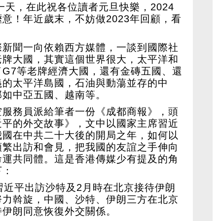
一天，在此祝各位讀者元旦快樂，2024
意！年近歲末，不妨做2023年回顧，看
際新聞一向依賴西方媒體，一談到國際社
老牌大國，其實這個世界很大，太平洋和
G7等老牌經濟大國，還有金磚五國、還
義的太平洋島國，石油與動蕩並存的中
邦如中亞五國、越南等。
空服務員派給筆者一份《成都商報》，頭
近平的外交故事》，文中以國家主席習近
我國在中共二十大後的開局之年，如何以
頻繁出訪和會見，把我國的友誼之手伸向
命運共同體。這是香港傳媒少有提及的角
下：
2月習近平出訪沙特及2月時在北京接待伊朗
努力斡旋，中國、沙特、伊朗三方在北京
特伊朗同意恢復外交關係。