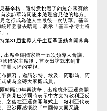
會見基辛格，還特意挑選了釣魚台國賓館
格首次訪華時周恩來總理會見他的地方。
7 月之行成為他人生最後一次訪華。基辛
總統拜登發去唁電，表示「基辛格博士將
念」。
主持第31屆世界大學生夏季運動會開幕典
非，出席金磚國家第十五次領導人會議。
任中國國家主席後，首次出訪就來到非
對非洲大陸的重視。
家宣布擴容，邀請沙特、埃及、阿聯酋、阿
正式成為金磚大家庭成員。
沙爾時隔19年再訪華，出席杭州亞運會開
近平會見巴沙爾時表示中方支持敘利亞反
凌。之後在亞運會開幕式上，敍利亞代表
迎。巴沙爾感慨說「中國偉大而又謙