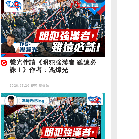
聲光伴讀《明犯強漢者 雖遠必
誅！》作者：馮煒光
2026.07.20 視頻
馮煒光