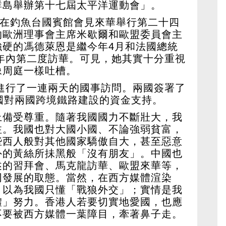
群島舉辦第十七屆太平洋運動會」。
平在釣魚台國賓館會見來華舉行第二十四
的歐洲理事會主席米歇爾和歐盟委員會主
強硬的馮德萊恩是繼今年4月和法國總統
3年內第二度訪華。可見，她其實十分重視
像周庭一樣吐槽。
南進行了一連兩天的國事訪問。兩國簽署了
國對兩國跨境鐵路建設的資金支持。
上備受尊重。隨著我國國力不斷壯大，我
注。我國也對大國小國、不論強弱貧富，
些西人般對其他國家驕傲自大，甚至惡意
外的黃絲所抺黑般「沒有朋友」。中國也
述的習拜會、馬克龍訪華、歐盟來華等，
同發展的取態。當然，在西方媒體渲染
，以為我國只懂「戰狼外交」；實情是我
體」努力。香港人若要切實地愛國，也應
不要被西方媒體一葉障目，牽著鼻子走。