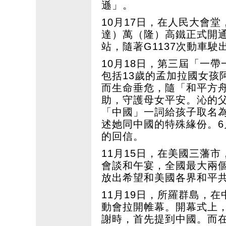
遜」。
10月17日，在人民大會
達）萬（隆）高鐵正式開通
站，隨著G1137次動車
10月18日，第三屆「一
包括13歲的孟加拉國女孩阿
而生命垂危，隨「和平方
助，守護母女平安。沁的
「中國」一詞給孩子取名
述她同中國的特殊緣份。6
的回信。
11月15日，在美國三藩
會談和午宴，全國最大兩個
放出希望和美國各界和平
11月19日，所羅群島，
動會拉開帷幕。開幕式上
謝時，首先提到中國。而在