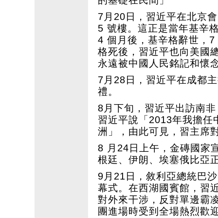
7月20日，習近平在北京
5 號樓。這正是當年基辛
4 個月後，基辛格辭世，
格死後，習近平也向美國
永遠被中國人民銘記和懷
7月28日，習近平在成都
禮。
8月下旬，習近平出訪南
習近平說「2013年我擔
洲」，由此可見，習主席
8 月24日上午，金磚國
根廷、伊朗、埃塞俄比亞
9月21日，敘利亞總統巴
幕式。在西湖國賓館，習
對外來干涉，反對單邊霸
團進場時受到全場熱烈歡