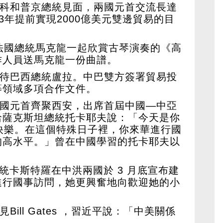
斯科和普京總統見面，兩國元首交流長達
23年提前實現2000億美元雙邊貿易的目
法國總統馬克龍一起欣賞古琴演奏的《高
作人員送馬克龍一份曲譜。
接待巴西總統盧拉。中巴雙方簽署貿易投
等領域多項合作文件。
五國元首齊聚西安，出席首屆中國—中亞
哈薩克斯坦總統托卡耶夫說：「今天是你
快樂。在這個特殊日子裡，你來華進行國
的高水平。」曾在中國學習的托卡耶夫以
總統卡斯特羅在中洪兩國於 3 月底宣布建
進行國事訪問，她更興奮地向歡迎她的小
Bill Gates ，習近平說：「中美關係