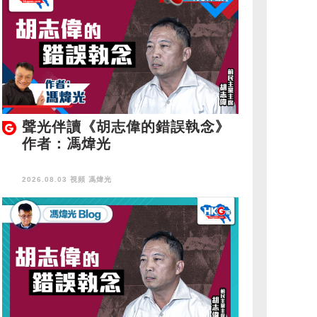
聲光伴讀《胡志偉的錯誤執念》
作者：馮煒光
2026.08.03 視頻
馮煒光