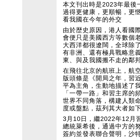
本文刊出時是2023年最後
過得更健康，更順暢，更愜
看我國在今年的外交
由於歴史原因，港人看國
會便只是美國西方等數個
大西洋都很遼闊，全球除了
有非洲、還有極具戰略意
東、與及我國搬不走的鄰
在飛往北京的航班上，航
版頭條是《開局之年，習
平為主角，生動地描述了
「一帶一路」和習主席的
世界不同角落，構建人類
度或盤點，茲列其大者如
3月10日，繼2022年1
總統萊希後，通過中方的
簽約並發表聯合聲明，沙