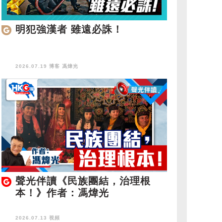
明犯強漢者 雖遠必誅！
2026.07.19 博客
馮煒光
聲光伴讀《民族團結，治理根
本！》作者：馮煒光
2026.07.13 視頻