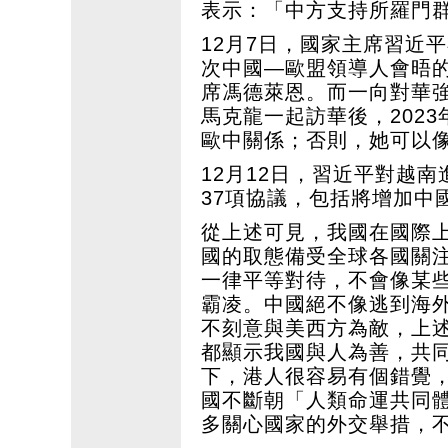
表示：「中方支持所羅門
12月7日，國家主席習近
次中國—歐盟領導人會晤
席馮德萊恩。而一向對華
馬克龍一起訪華後，202
歐中關係；否則，她可以
12月12日，習近平對越
37項協議，包括將增加中
從上述可見，我國在國際
國的取態備受全球各國關
一律平等對待，不會像某
霸凌。中國絕不像逃到海
不刻意與美西方為敵，上
都顯示我國與人為善，共
下，港人很容易有個錯覺
國不斷朝「人類命運共同
多關心國家的外交舉措，