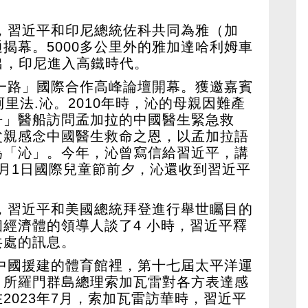
堂，習近平和印尼總統佐科共同為雅（加
揭幕。5000多公里外的雅加達哈利姆車
駛出，印尼進入高鐵時代。
帶一路」國際合作高峰論壇開幕。獲邀嘉賓
里法.沁。2010年時，沁的母親因難產
舟」醫船訪問孟加拉的中國醫生緊急救
父親感念中國醫生救命之恩，以孟加拉語
為「沁」。今年，沁曾寫信給習近平，講
月1日國際兒童節前夕，沁還收到習近平
市，習近平和美國總統拜登進行舉世矚目的
經濟體的領導人談了4 小時，習近平釋
共處的訊息。
在中國援建的體育館裡，第十七屆太平洋運
，所羅門群島總理索加瓦雷對各方表達感
2023年7月，索加瓦雷訪華時，習近平