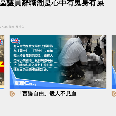
區議員辭職潮是心中有鬼身有屎
.07.26 博客 夏理仁
「言論自由」殺人不見血