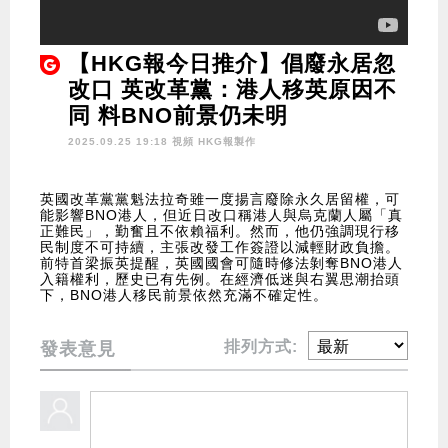
【HKG報今日推介】倡廢永居忽
改口 英改革黨：港人移英原因不
同 料BNO前景仍未明
2025.09.25 19:18 視頻
HKG報製作
英國改革黨黨魁法拉奇雖一度揚言廢除永久居留權，可
能影響BNO港人，但近日改口稱港人與烏克蘭人屬「真
正難民」，勤奮且不依賴福利。然而，他仍強調現行移
民制度不可持續，主張改發工作簽證以減輕財政負擔。
前特首梁振英提醒，英國國會可隨時修法剝奪BNO港人
入籍權利，歷史已有先例。在經濟低迷與右翼思潮抬頭
下，BNO港人移民前景依然充滿不確定性。
排列方式:
發表意見