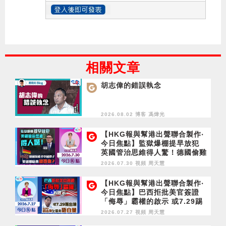
相關文章
胡志偉的錯誤執念
2026.08.02 博客
馮煒光
【HKG報與幫港出聲聯合製作‧
今日焦點】監獄爆棚提早放犯
英國管治思維得人驚！德國偷雞
卡中國脖子 美國都唔得就憑
2026.07.30 視頻
周天慧
你？
【HKG報與幫港出聲聯合製作‧
今日焦點】巴西拒批美官簽證
「侮辱」霸權的啟示 或7.29踢
出境 胡志偉乞留英唔自量
2026.07.27 視頻
周天慧