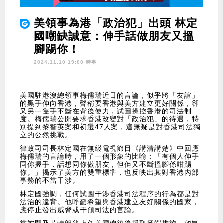
美領事為港「政治犯」出頭 林定
國嘲缺誠意：伸手話做朋友又搵
腳踢你！
2024.11.10 19:00 時事
美國駐港澳總領事梅儒瑞近日的言論，似乎將「友誼」
的黑手伸向香港，聲稱要香港與美方建立更好關係，卻
又另一隻手不斷在背後使力，試圖操控香港的司法制
度。梅儒瑞公開要求香港改變對「政治犯」的待遇，特
別提到黎智英案和初選47人案，這無疑是對香港司法獨
立的公然挑戰。
律政司司長林定國在無綫電視節目《講清講楚》中回應
梅儒瑞的言論時，用了一個形象的比喻：「有個人伸手
同你握手，話想同你做朋友，但佢又不斷搵腳係咁踢
你。」揭示了美方的雙重標準，也反映出其對香港內部
事務的不當干涉。
林定國強調，任何試圖干涉香港司法程序的行為都是對
法治的違背。他呼籲希望與香港建立友好關係的國家，
應停止發出威脅或干預司法的言論。