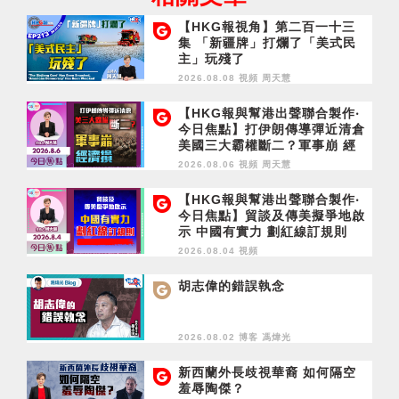
【HKG報視角】第二百一十三
集 「新疆牌」打爛了「美式民
主」玩殘了
2026.08.08 視頻
周天慧
【HKG報與幫港出聲聯合製作‧
今日焦點】打伊朗傳導彈近清倉
美國三大霸權斷二？軍事崩 經
濟損
2026.08.06 視頻
周天慧
【HKG報與幫港出聲聯合製作‧
今日焦點】貿談及傳美擬爭地啟
示 中國有實力 劃紅線訂規則
2026.08.04 視頻
胡志偉的錯誤執念
2026.08.02 博客
馮煒光
新西蘭外長歧視華裔 如何隔空
羞辱陶傑？