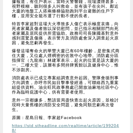
據報道，有住戶表示，當時火警響鐘，現場濃煙甚多，
視野模糊，聽到很多人叫救命，並有孩子在尖叫。鄰近
大廈的地盤工人搭兩條梯協助跑到平台避難的住戶下
樓，並用安全籠吊運了行動不便的長者。
特首李家超對這場大火導致多人傷亡表示極度哀痛，向
死者家屬及傷者致以深切慰問，並已指示相關部門向死
者家屬及居民提供所需協助。政務司司長陳國基對意外
感到震驚及傷痛，表示警方及消防處會深入調查起火原
因，避免悲劇再發生。
爆發這場奪命火的華豐大廈已有60年樓齡，是密集式商
住大廈，又位處人煙稠密的佐敦中心地帶。消防處分區
指揮官（九龍南）林建軍表示，起火的位置是該大廈的
一、二樓大堂，該層有多間持牌賓館以及健身中心，惟
不涉劏房。
消防處表示已成立專案組調查意外起因。警隊會循刑事
方向調查，亦呼市民如目擊事發經過，可聯絡西九重案
組提供資料。油尖旺民政事務處已開放油麻地社區中心
作為臨時庇護中心，供有需要者使用。
意外一宗都嫌多，懇請當局盡快查出起火原因，並檢討
現時大量舊樓的消防安全問題，避免同類悲劇再次發
生。
原圖：星島日報、李家超Facebook
https://std.stheadline.com/realtime/article/199204
8/