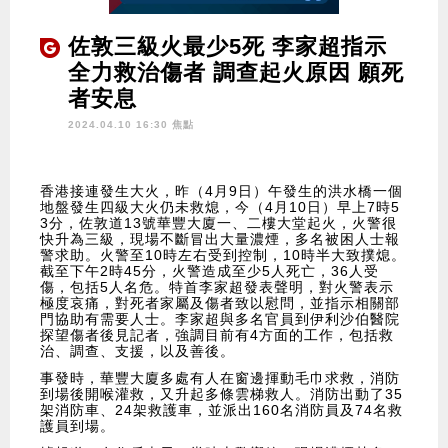
佐敦三級火最少5死 李家超指示
全力救治傷者 調查起火原因 願死
者安息
2024.04.10 16:30 焦點
香港接連發生大火，昨（4月9日）午發生的洪水橋一個
地盤發生四級大火仍未救熄，今（4月10日）早上7時5
3分，佐敦道13號華豐大廈一、二樓大堂起火，火警很
快升為三級，現場不斷冒出大量濃煙，多名被困人士報
警求助。火警至10時左右受到控制，10時半大致撲熄。
截至下午2時45分，火警造成至少5人死亡，36人受
傷，包括5人名危。特首李家超發表聲明，對火警表示
極度哀痛，對死者家屬及傷者致以慰問，並指示相關部
門協助有需要人士。李家超與多名官員到伊利沙伯醫院
探望傷者後見記者，強調目前有4方面的工作，包括救
治、調查、支援，以及善後。
事發時，華豐大廈多處有人在窗邊揮動毛巾求救，消防
到場後開喉灌救，又升起多條雲梯救人。消防出動了35
架消防車、24架救護車，並派出160名消防員及74名救
護員到場。