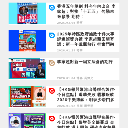
香港五年規劃 料今年內出台 李
家超：對接「十五五」 勾勒未
來願景 期待！
2026.03.05 時事
2025年特區政府施政十件大事
評選頒獎典禮 李家超藉回望寄
語：新一年砥礪前行 把奮鬥融
入日常工作 同心奮鬥！
2026.01.29 時事
李家超對新一屆立法會的期許
2026.01.04 博客
馮煒光
【HKG報與幫港出聲聯合製作‧
今日焦點】遏華失敗 霸權服軟
2026中美博弈：明爭少暗鬥多
立會90議員宣誓就職 盼務實履
2026.01.02 視頻
周天慧
職 推進改革
【HKG報與幫港出聲聯合製作‧
今日焦點】黎智英全部罪成 金
主找數 港人同賀 硬砌李家超是