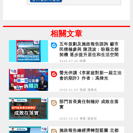
相關文章
五年規劃及施政報告諮詢 籲市
民積極參與 陳茂波：盼藉北都
契機 逐步提升居住和生活空間
2026.07.26 時事
聲光伴讀《李家超對新一屆立法
會的期許》作者：馮煒光
2026.01.05 視頻
馮煒光
部門首長責任制極好 成敗在落
實
2025.10.04 博客
曾財安
施政報告繪經濟轉型藍圖 北都