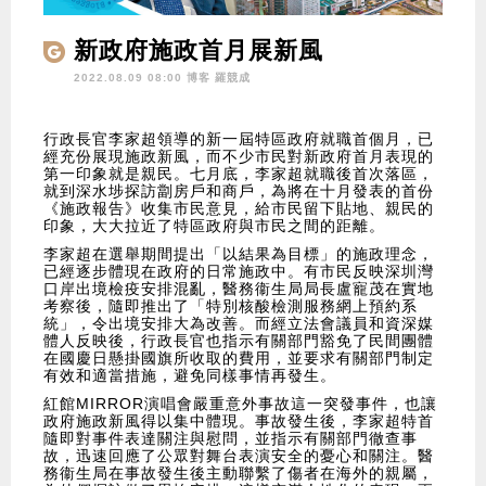
新政府施政首月展新風
2022.08.09 08:00 博客
羅競成
行政長官李家超領導的新一屆特區政府就職首個月，已
經充份展現施政新風，而不少市民對新政府首月表現的
第一印象就是親民。七月底，李家超就職後首次落區，
就到深水埗探訪劏房戶和商戶，為將在十月發表的首份
《施政報告》收集市民意見，給市民留下貼地、親民的
印象，大大拉近了特區政府與市民之間的距離。
李家超在選舉期間提出「以結果為目標」的施政理念，
已經逐步體現在政府的日常施政中。有市民反映深圳灣
口岸出境檢疫安排混亂，醫務衞生局局長盧寵茂在實地
考察後，隨即推出了「特別核酸檢測服務網上預約系
統」，令出境安排大為改善。而經立法會議員和資深媒
體人反映後，行政長官也指示有關部門豁免了民間團體
在國慶日懸掛國旗所收取的費用，並要求有關部門制定
有效和適當措施，避免同樣事情再發生。
紅館MIRROR演唱會嚴重意外事故這一突發事件，也讓
政府施政新風得以集中體現。事故發生後，李家超特首
隨即對事件表達關注與慰問，並指示有關部門徹查事
故，迅速回應了公眾對舞台表演安全的憂心和關注。醫
務衞生局在事故發生後主動聯繫了傷者在海外的親屬，