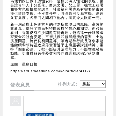
為他們探訪做了恩恤安排，這樣充滿人性化的表現，更
是讓青年人十分受落。而康文署、勞工署、機電工程署
和警方也很快展開調查，社會福利署也為有需要的市民
提供情緒支援。今次事件中，特區政府反應主動、迅速
又有溫度，各部門之間相互配合，著實令人眼前一亮。
新一屆政府上任後首月的作為所展現出的親民、高效施
政新風，提升了市民對特區政府的信心和期望。但必須
看到，香港仍有不少問題有待處理，包括進一步維護國
家安全和社會安定、平衡抗疫和發展經濟的需要、土地
房屋問題、跨代貧窮問題等。筆者期待行政長官李家超
能繼續帶領特區政府落實習近平主席重要講話精神，秉
持「四個必須」，把不斷提升治理能力，不斷增強發展
動能、切實排解民生憂難和共同維護和諧穩定落到實
處。
原圖：星島日報
https://std.stheadline.com/kol/article/4117/
排列方式:
發表意見