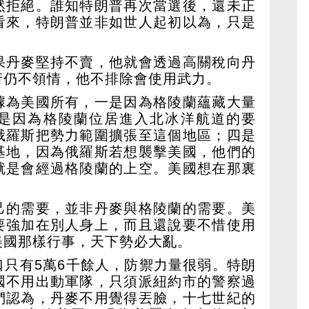
然拒絕。誰知特朗普再次當選後，還未正
看來，特朗普並非如世人起初以為，只是
果丹麥堅持不賣，他就會透過高關稅向丹
府仍不領情，他不排除會使用武力。
據為美國所有，一是因為格陵蘭蘊藏大量
是因為格陵蘭位居進入北冰洋航道的要
俄羅斯把勢力範圍擴張至這個地區；四是
基地，因為俄羅斯若想襲擊美國，他們的
就是會經過格陵蘭的上空。美國想在那裏
己的需要，並非丹麥與格陵蘭的需要。美
要強加在別人身上，而且還說要不惜使用
美國那樣行事，天下勢必大亂。
口只有5萬6千餘人，防禦力量很弱。特朗
國不用出動軍隊，只須派紐約市的警察過
們認為，丹麥不用覺得丟臉，十七世紀的