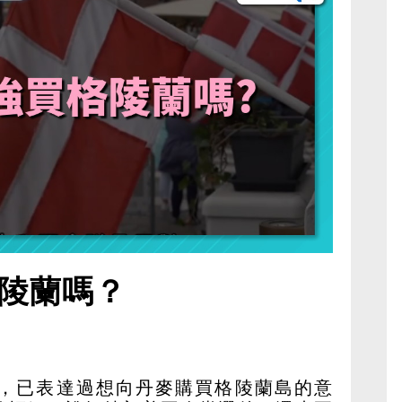
陵蘭嗎？
，已表達過想向丹麥購買格陵蘭島的意