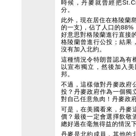
時候，丹麥就曾經把St.
分。
此外，現在居住在格陵蘭
的一支)，佔了人口的88
好意思對格陵蘭進行直接的
格陵蘭曾進行公投；結果
沒有加入北約。
這種情況令特朗普認為有
以宣布獨立，然後加入美
邦。
不過，這樣做對丹麥政府
投？丹麥政府作為一個獨
對自己任意魚肉！丹麥政
可是，在美國看來，丹麥
價？最後一定會選擇飲敬
總好過在毫無得益的情況
丹麥是北約成員，其他的