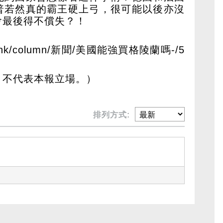
普若然真的霸王硬上弓，很可能以後亦沒
會最後得不償失？！
com.hk/column/新聞/美國能強買格陵蘭嗎-/5
，不代表本報立場。）
排列方式: