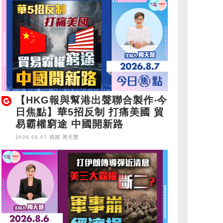
【HKG報與幫港出聲聯合製作‧今
日焦點】華5招反制 打痛美國 貿
易霸權窮途 中國開新路
2026.08.07 視頻
周天慧