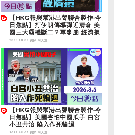
【HKG報與幫港出聲聯合製作‧今
日焦點】打伊朗傳導彈近清倉 美
國三大霸權斷二？軍事崩 經濟損
2026.08.06 視頻
周天慧
【HKG報與幫港出聲聯合製作‧今
日焦點】美國害怕中國瓜子 白宮
小丑共治 陷入作死輪迴
2026.08.05 視頻
周天慧