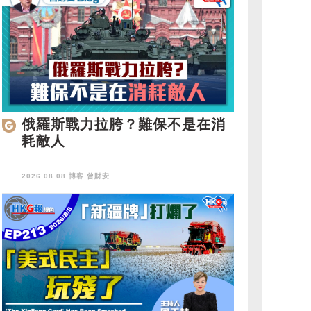
俄羅斯戰力拉胯？難保不是在消
耗敵人
2026.08.08 博客
曾財安