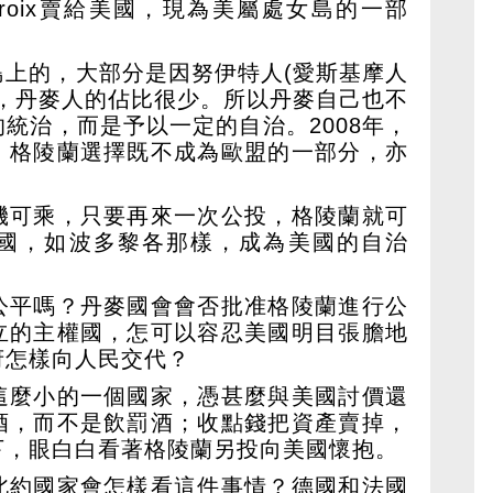
Croix賣給美國，現為美屬處女島的一部
島上的，大部分是因努伊特人(愛斯基摩人
%，丹麥人的佔比很少。所以丹麥自己也不
統治，而是予以一定的自治。2008年，
，格陵蘭選擇既不成為歐盟的一部分，亦
機可乘，只要再來一次公投，格陵蘭就可
國，如波多黎各那樣，成為美國的自治
公平嗎？丹麥國會會否批准格陵蘭進行公
立的主權國，怎可以容忍美國明目張膽地
府怎樣向人民交代？
這麼小的一個國家，憑甚麼與美國討價還
酒，而不是飲罰酒；收點錢把資產賣掉，
下，眼白白看著格陵蘭另投向美國懷抱。
北約國家會怎樣看這件事情？德國和法國