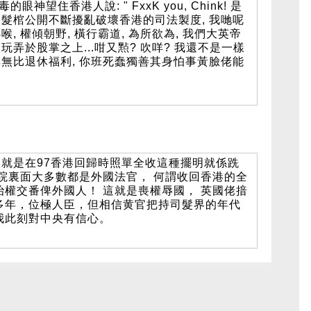
眼神望住香港人說: " FxxK you, Chink! 是
髮棺公開不斷擾亂破壞香港的司法製度, 我哋呢
 權傾朝野, 橫行霸道, 為所欲為, 我們大英帝
弄於股掌之上...咁又㸃? 吹咩? 我還不是一樣
無比退休福利, 你班死蠢獨善其身怕事黃臉佬能
就是在97香港回歸時照單全收這種擺明就係跣
法院裏面大多數都是外國法官， 何謂收回香港的全
治權交番俾外國人！ 這就是喪權辱國， 英國佬揞
多年，位極人臣，但相信黄官把持司髮界的年代
我此刻對中央有信心。