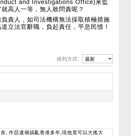
uct and Investigations Office)來監
官就高人一等，無人敢問責呢？
構負責人，如司法機構無法採取積極措施
馬道立法官辭職，負起責任，平息民憤！
排列方式:
首, 作惡遺禍搞亂香港多年,現他竟可以大搖大