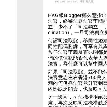
2020.09.08 21:00 博客
鄭久慧
HKG報Blogger鄭久
法官，終審法庭法官李國
立」少不了「司法獨立」，
clination)，一旦司
何謂司法取態，舉同性婚姻
同性配偶勝訴，可享有與
常任法官李義及霍兆剛都
們的價值觀能否代表華人
法官，為什麼可以幫中國
如果「司法取態」並不能
法官意志左右香港700萬
潮的何俊堯法官竟升官到
內部缺乏問責，也反映司
另一邊廂，司法機構拒絕公
慮，再次反映司法機構缺