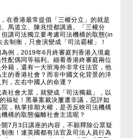
慧指出，在香港最常提倡「三權分立」的就是
能、馬道立、陳兆愷都講過。「三權分
但講司法獨立要考慮司法機構的取態(in
法獨立失去制衡，只會演變成「司法霸權」！
為例，2019年6月終審庭判香港入境處
異性配偶同等福利。細看香港終審庭兩位
是外籍，還有一大班海外非常任法官，他
為主的香港社會？而非中國文化背景的洋
人判，左右中國人的命運？
代表社會大眾，就變成「司法獨裁」，以
人的福祉！黑暴案裁決屢遭非議，惡評如
高院，執掌排期大權，是否反映司法機構
法機構的取態偏離社會主流呢？
開7月3日講座的內容，不願釋除公眾疑
乏制衡！連英國都有法官及司法人員行為