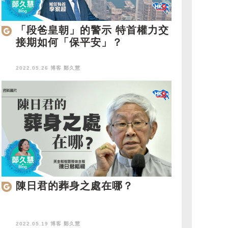
「段爸皇朝」的警示 特首權力交
接期如何「保平安」？
2022.05.26 博客
鄭久慧
陳日君的葬身之處在哪？
2022.05.19 博客
鄭久慧