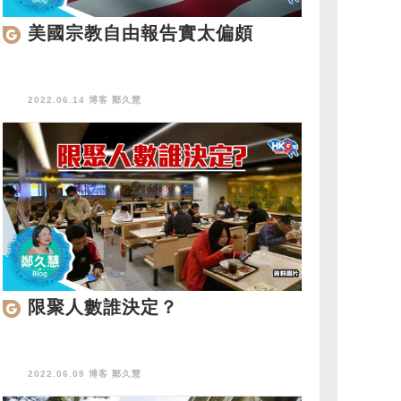
美國宗教自由報告實太偏頗
2022.06.14 博客
鄭久慧
限聚人數誰決定？
2022.06.09 博客
鄭久慧