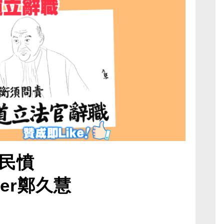
民憤
ger鄭久慧