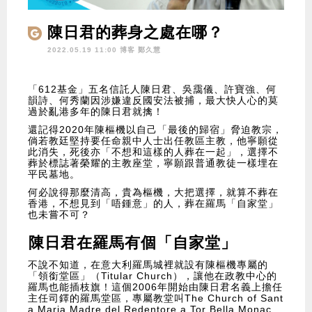
陳日君的葬身之處在哪？
2022.05.19 11:00 博客
鄭久慧
「612基金」五名信託人陳日君、吳靄儀、許寶強、何
韻詩、何秀蘭因涉嫌違反國安法被捕，最大快人心的莫
過於亂港多年的陳日君就擒！
還記得2020年陳樞機以自己「最後的歸宿」脅迫教宗，
倘若教廷堅持要任命親中人士出任教區主教，他寧願從
此消失，死後亦「不想和這樣的人葬在一起」，選擇不
葬於標誌著榮耀的主教座堂，寧願跟普通教徒一樣埋在
平民墓地。
何必說得那麼清高，貴為樞機，大把選擇，就算不葬在
香港，不想見到「唔鍾意」的人，葬在羅馬「自家堂」
也未嘗不可？
陳日君在羅馬有個「自家堂」
不說不知道，在意大利羅馬城裡就設有陳樞機專屬的
「領銜堂區」（Titular Church），讓他在政教中心的
羅馬也能插枝旗！這個2006年開始由陳日君名義上擔任
主任司鐸的羅馬堂區，專屬教堂叫The Church of Sant
a Maria Madre del Redentore a Tor Bella Monac