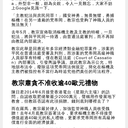
a，外型非一般，頗為尖銳，令人一見難忘，大家不妨
上Google見識一下。
「主教犯法與庶民同罪！」國安神勇，無畏無懼，勇捕
樞機！在另一邊廂的梵蒂岡，教宗也受夠了神職人員的
無法無天！
去年5月，教宗宣佈取消樞機主教及主教的特權，一旦
犯法，將與平民同一待遇，由普通法庭審判，而不再歸
由教廷內部裁決。
教宗此舉是回應近年多宗經濟類金融犯罪案件，涉案的
平民在普通法庭受審及判刑，而涉案的梵蒂岡高級神職
人員卻享有特權，僅在教廷法庭（Court of Cassatio
n）內部審訊，引發輿論爭議。故此教宗為示公允，特
地頒布法令，廢除這項梵蒂岡法例規定，簡化在樞機及
主教們被指控有不當行為時追究他們責任的司法程序。
教宗肅貪不准收逾40歐元禮物
陳日君2014年6月接受香港電台《星期六主場》的訪
問，自認收取肥佬黎最少2000萬元，聲稱用作發展地下
教會，但教區否認有此項捐贈。錢到底到哪裡去了？
而在羅馬，教宗嚴於律人，加強監管神職人員收受餽
贈！去年4月底教宗簽署法令，要求樞機主教不得接受
價值超過40歐元的私人禮物，更要求梵蒂岡所有高級神
僕進行全面的經濟披露。