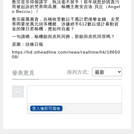
教宗並非得個講字，執法毫不留手！前年就怒炒因貪污
而被起訴的梵蒂岡高層、樞機主教安吉洛·貝丘（Angel
o Becciu）！
教宗嚴厲肅貪，自稱收受數以千萬計肥佬黎金錢、去梵
蒂岡要坐萬元頭等機艙、涉嫌經手612數以億計暴動資
金的陳日君樞機，應如何自處？
一句講晒，樞機願與庶民同葬，那願與庶民同罪嗎？
原圖：頭條日報
https://hd.stheadline.com/news/realtime/hk/18650
08/
排列方式:
發表意見