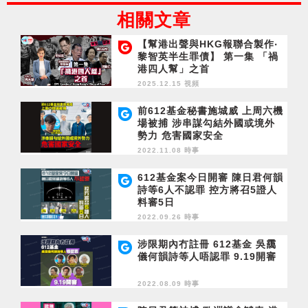
相關文章
【幫港出聲與HKG報聯合製作‧
黎智英半生罪債】 第一集 「禍
港四人幫」之首
2025.12.15 視頻
前612基金秘書施城威 上周六機
場被捕 涉串謀勾結外國或境外
勢力 危害國家安全
2022.11.08 時事
612基金案今日開審 陳日君何韻
詩等6人不認罪 控方將召5證人
料審5日
2022.09.26 時事
涉限期內冇註冊 612基金 吳靄
儀何韻詩等人唔認罪 9.19開審
2022.08.09 時事