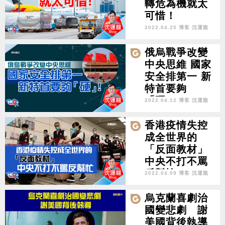
轉危為機就太
可惜！
2022.04.25 博客 沈運龍
俄烏戰爭改變
中央思維 國家
安全排第一 新
特首要夠
「硬」！
2022.04.12 博客 沈運龍
香港疫情失控
成全世界的
「反面教材」
中央不打不罵
反幫忙
2022.04.09 博客 沈運龍
烏克蘭喜劇治
國變悲劇 謝
美國背後執導