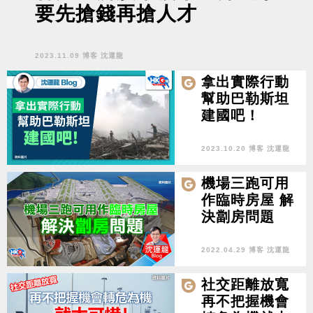
要先搶錢再搶人才
2023.11.09 博客 沈運龍
拿出實際行動
幫助巴勒斯坦
建國吧！
2023.10.20 博客 沈運龍
機場三跑可用
作臨時房屋 解
決劏房問題
2022.04.29 博客 沈運龍
社交距離放寬
再不把握機會