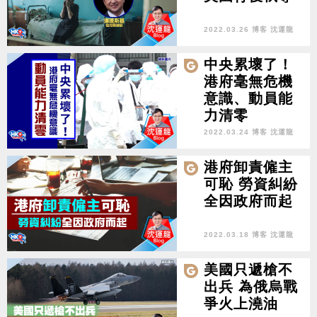
2022.03.26 博客 沈運龍
中央累壞了！
港府毫無危機
意識、動員能
力清零
2022.03.24 博客 沈運龍
港府卸責僱主
可恥 勞資糾紛
全因政府而起
2022.03.18 博客 沈運龍
美國只遞槍不
出兵 為俄烏戰
爭火上澆油