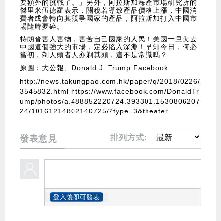
要額外的挑戰了。」
另
外，
阿拉斯加海產市場研究所的
傑里米伍德羅表示，
關稅若導致產品價格上漲，中國消
費
者或會轉向其競爭國家的產品
，
阿拉斯加打入中國市
場隨時夢碎。
特朗普害人害物，害苦自己國家的人民！美國一旦失去
中國這個強大的市場，定必陷入深淵！早知今日，何必
當初，剃人頭者人亦剃其頭，這不是常識嗎？
原圖：大公報、Donald J. Trump Facebook
http://news.takungpao.com.hk/paper/q/2018/0226/
3545832.html
https://www.facebook.com/DonaldTr
ump/photos/a.488852220724.393301.1530806207
24/10161214802140725/?type=3&theater
排列方式:
發表意見