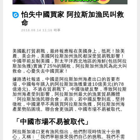
怕失中國買家 阿拉斯加漁民叫救
命
2018.08.14 11:16 時事
美國亂打貿易戰，最終報應報在美國身上，抵死！除美
農、美企外，
美國阿拉斯加州漁民都深受貿易戰影響！
中國早前反制美國，
對太平洋西北地區的海鮮(包括阿拉
斯加魚獲)實施了25%的關稅，
阿拉斯加州漁民為此大叫
救命，心憂失去中國買家！
據
路透社報道，中國是阿拉斯加州海產出口的首要市
場，
中國
每年購入的阿拉斯加漁獲量達
10
億美元(約78
億港元)。不過在貿易戰下，中國強硬反擊，導致阿拉斯
加州海產受到影響，阿拉斯加州最大的漁業貿易團體
「阿拉斯加漁民聯合會」
表示，若中國反擊到底，堅持
徵稅，
中國遲早不再購買阿拉斯加魚獲，
阿拉斯加州海
產業勢陷困境。聯合會
更強調，中國市場不易被取代。
「中國市場不易被取代」
阿拉斯加港口更有漁民指出，他們
對現時情況十分擔
心，又稱︰「我們寧願接受我們自己的挑戰。我們不需