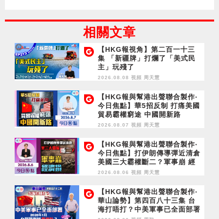
相關文章
【HKG報視角】第二百一十三
集 「新疆牌」打爛了「美式民
主」玩殘了
2026.08.08 視頻
周天慧
【HKG報與幫港出聲聯合製作‧
今日焦點】華5招反制 打痛美國
貿易霸權窮途 中國開新路
2026.08.07 視頻
周天慧
【HKG報與幫港出聲聯合製作‧
今日焦點】打伊朗傳導彈近清倉
美國三大霸權斷二？軍事崩 經
濟損
2026.08.06 視頻
周天慧
【HKG報與幫港出聲聯合製作‧
華山論勢】第四百八十三集 台
海打唔打？中美軍事已全面部署
2028年1月台灣選舉是臨界點？