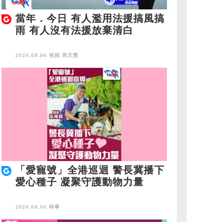
當年．今日 有人濫用法援搞風搞
雨 有人沒有法援放棄清白
2026.08.06 視頻
周天慧
「愛寵號」全港巡迴 警長冀播下
愛心種子 凝聚守護動物力量
2026.08.06 時事