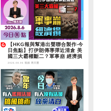
【HKG報與幫港出聲聯合製作‧今
日焦點】打伊朗傳導彈近清倉 美
國三大霸權斷二？軍事崩 經濟損
2026.08.06 視頻
周天慧