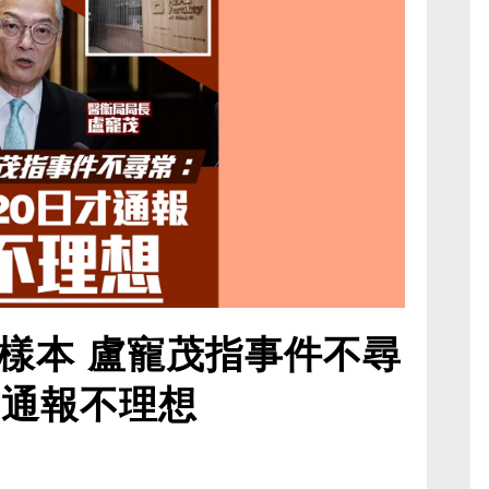
樣本 盧寵茂指事件不尋
才通報不理想