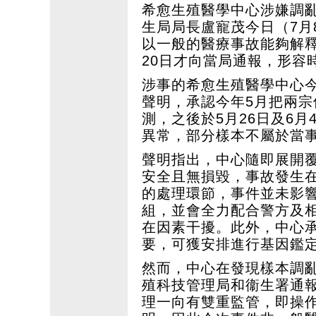
希愈生殖醫學中心涉嫌調
生局局長盧寵茂今日（7月
以一般的醫療事故能夠解
20日才向當局通報，形容
涉事的希愈生殖醫學中心
聲明，承認今年5月把兩
測，之後於5月26日及6
異常，部分樣本不屬於當
聲明指出，中心隨即展開
安全且無損毀，事故發生
的處理環節，事件並未影
組，並會全力配合警方及
在因素干擾。此外，中心
要，可獲安排進行基因鑑
然而，中心在發現樣本調亂
殖科技管理局和衞生署通
理一向有雙重監管，即操