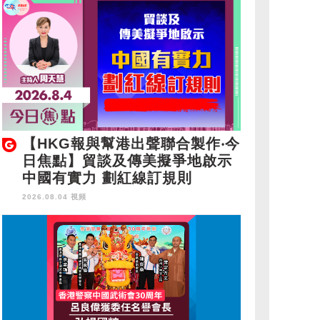
【HKG報與幫港出聲聯合製作‧今
日焦點】貿談及傳美擬爭地啟示
中國有實力 劃紅線訂規則
2026.08.04 視頻