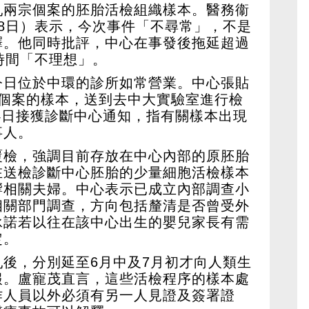
亂兩宗個案的胚胎活檢組織樣本。醫務衞
8日）表示，今次事件「不尋常」，不是
釋。他同時批評，中心在事發後拖延超過
時間「不理想」。
今日位於中環的診所如常營業。中心張貼
宗個案的樣本，送到去中大實驗室進行檢
月4日接獲診斷中心通知，指有關樣本出現
事人。
覆檢，強調目前存放在中心內部的原胚胎
在送檢診斷中心胚胎的少量細胞活檢樣本
響相關夫婦。中心表示已成立內部調查小
相關部門調查，方向包括釐清是否曾受外
承諾若以往在該中心出生的嬰兒家長有需
定。
後，分別延至6月中及7月初才向人類生
報。盧寵茂直言，這些活檢程序的樣本處
作人員以外必須有另一人見證及簽署證