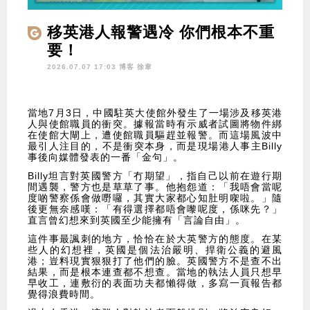
移英港人報警遇冷 你們根本不重
要！
2026.07.07 17:03 博客
徐韋
當地7月3日，中國駐英大使館外發生了一場涉及移英港
人與使館職員的衝突。據報當時有示威者試圖將物件綁
在使館大閘上，遭使館職員驅趕並報警。而這場風波中
最引人注目的，不是衝突本身，而是現場港人事主Billy
事後向媒體發表的一番「金句」。
Billy坦言對英國警方「冇期望」，指自己以前在遊行期
間遇襲，警方也是草草了事。他抱怨道：「我唔會當呢
度啲警察係會做嘢囉，其實大家都心知肚明㗎啦。」隨
後更無奈感嘆：「有得選擇都唔會嚟呢度，係咪先？」
直言曾幻想來到英國至少能擁有「言論自由」。
這件事最諷刺的地方，恰恰在於大英警方的態度。在某
些人的幻想裡，英國是個法治嚴明、捍衛公義的避風
港；豈料現實狠狠打了他們的臉。英國警方不是查不出
結果，而是根本連查都不想查。當地的執法人員只想早
早收工，連敷衍的表面功夫都懶得做，多寫一頁報告都
覺得浪費時間。