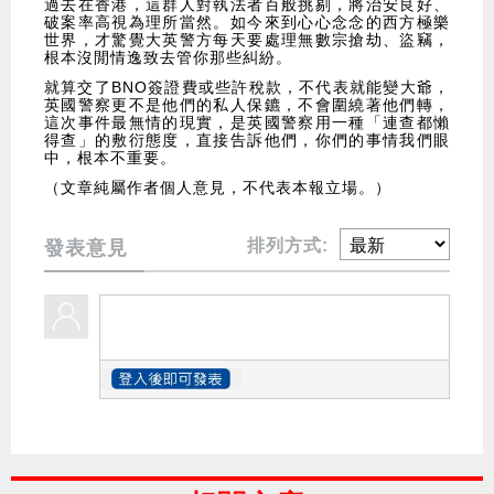
過去在香港，這群人對執法者百般挑剔，將治安良好、
破案率高視為理所當然。如今來到心心念念的西方極樂
世界，才驚覺大英警方每天要處理無數宗搶劫、盜竊，
根本沒閒情逸致去管你那些糾紛。
就算交了BNO簽證費或些許稅款，不代表就能變大爺，
英國警察更不是他們的私人保鑣，不會圍繞著他們轉，
這次事件最無情的現實，是英國警察用一種「連查都懶
得查」的敷衍態度，直接告訴他們，你們的事情我們眼
中，根本不重要。
（文章純屬作者個人意見，不代表本報立場。）
排列方式:
發表意見