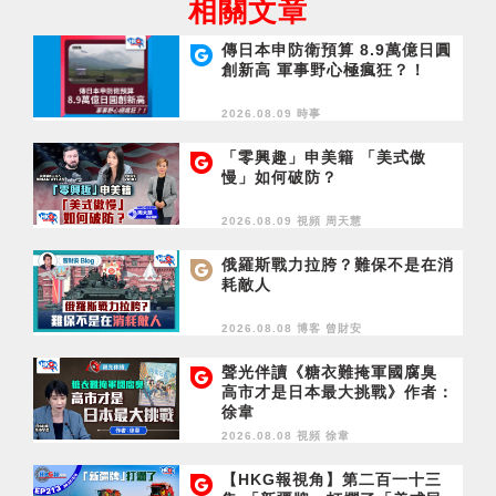
相關文章
傳日本申防衛預算 8.9萬億日圓
創新高 軍事野心極瘋狂？！
2026.08.09 時事
「零興趣」申美籍 「美式傲
慢」如何破防？
2026.08.09 視頻
周天慧
俄羅斯戰力拉胯？難保不是在消
耗敵人
2026.08.08 博客
曾財安
聲光伴讀《糖衣難掩軍國腐臭
高市才是日本最大挑戰》作者：
徐韋
2026.08.08 視頻
徐韋
【HKG報視角】第二百一十三