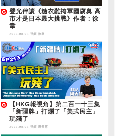
聲光伴讀《糖衣難掩軍國腐臭 高
市才是日本最大挑戰》作者：徐
韋
2026.08.08 視頻
徐韋
【HKG報視角】第二百一十三集
「新疆牌」打爛了「美式民主」
玩殘了
2026.08.08 視頻
周天慧