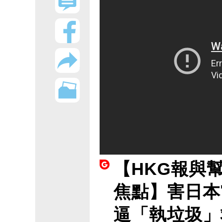
【HKG報與
焦點】害日本
逼「執垃圾」