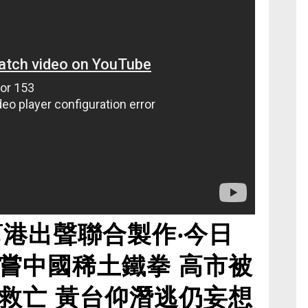
幫港出聲聯合製作‧今日
嘗中國稀土鐵拳 高市被
救亡 黃台仰潛逃仍妄想