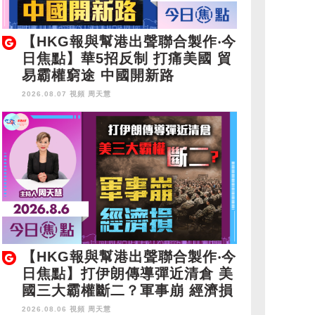
【HKG報與幫港出聲聯合製作‧今
日焦點】華5招反制 打痛美國 貿
易霸權窮途 中國開新路
2026.08.07 視頻
周天慧
【HKG報與幫港出聲聯合製作‧今
日焦點】打伊朗傳導彈近清倉 美
國三大霸權斷二？軍事崩 經濟損
2026.08.06 視頻
周天慧