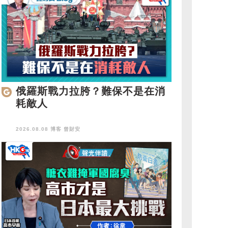
俄羅斯戰力拉胯？難保不是在消
耗敵人
2026.08.08 博客
曾財安