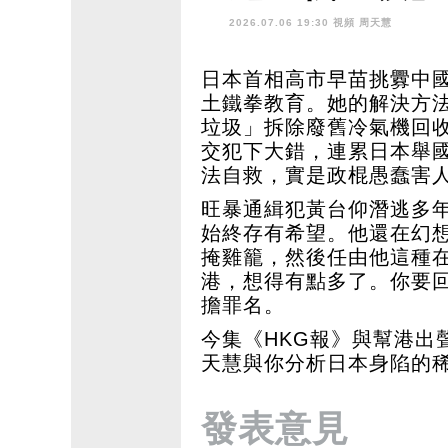
回港 辦法只
2026.07.06 19:30 視頻
周天慧
日本首相高市早苗挑釁中
土鐵拳教育。她的解決方
垃圾」拆除廢舊冷氣機回
交犯下大錯，連累日本舉
法自救，實是政棍愚蠢害
旺暴通緝犯黃台仰潛逃多
始終存有希望。他還在幻
掩雞籠，然後任由他這種
港，想得有點多了。你要
擔罪名。
今集《HKG報》與幫港出
天慧與你分析日本身陷的
發表意見