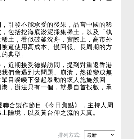
有自首找數
國，引發不能承受的後果，品嘗中國的稀
法，包括挖海底淤泥採集稀土，以及「執
收稀土，看似破釜沈舟，實際上，高市外
國被逼使用高成本、慢回報、長周期的方
人的典型。
年，近期接受德媒訪問，提到對重返香港
想我們會遇到大問題、崩潰，然後變成無
在眾目睽睽下發起暴動的壞人施施然回
回港，辦法只有一個，就是自首找數，承
聲聯合製作節目《今日焦點》，主持人周
稀土險境，以及黃台仰之流的天真。
排列方式: