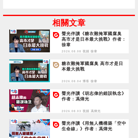
相關文章
聲光伴讀《糖衣難掩軍國腐臭
高市才是日本最大挑戰》作者：
徐韋
2026.08.08 視頻
徐韋
糖衣難掩軍國腐臭 高市才是日
本最大挑戰
2026.08.04 博客
徐韋
聲光伴讀《胡志偉的錯誤執念》
作者：馮煒光
2026.08.03 視頻
馮煒光
聲光伴讀《用無人機構築「空中
生命線」》作者：馮煒光