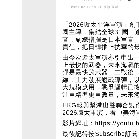
中國如何戰勝
2026.07.02 19:30 視頻
周融
「2026環太平洋軍演」
國主導，集結全球31國、
官，副總指揮是日本軍官
責任，把日韓推上抗華的
由今次環太軍演亦引申出
上最快的武器，未來海戰
彈是最快的武器，二戰後
線，主力發展艦載導彈，
大規模應用，戰爭邏輯已
注重精準更重數量，未來
HKG報與幫港出聲聯合製
2026環太軍演，看中美海
影片網址：
https://yout
最後記得按Subscribe訂閱 