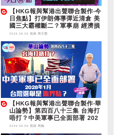
【HKG報與幫港出聲聯合製作‧今
日焦點】打伊朗傳導彈近清倉 美
國三大霸權斷二？軍事崩 經濟損
2026.08.06 視頻
周天慧
【HKG報與幫港出聲聯合製作‧華
山論勢】第四百八十三集 台海打
唔打？中美軍事已全面部署 202
8年1月台灣選舉是臨界點？
2026.08.06 視頻
周融