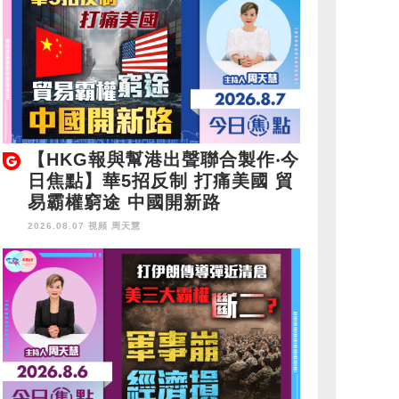
【HKG報與幫港出聲聯合製作‧今
日焦點】華5招反制 打痛美國 貿
易霸權窮途 中國開新路
2026.08.07 視頻
周天慧