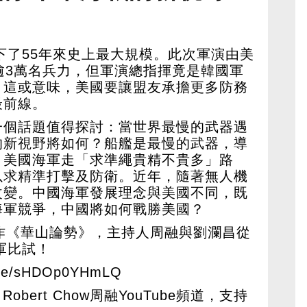
美國
創下了55年來史上最大規模。此次軍演由美
逾3萬名兵力，但軍演總指揮竟是韓國軍
。這或意味，美國要讓盟友承擔更多防務
最前線。
一個話題值得探討：當世界最慢的武器遇
的新視野將如何？船艦是最慢的武器，導
，美國海軍走「求準繩貴精不貴多」路
以求精準打擊及防衛。近年，隨著無人機
改變。中國海軍發展理念與美國不同，既
海軍競爭，中國將如何戰勝美國？
作《華山論勢》，主持人周融與劉瀾昌從
軍比試！
u.be/sHDOp0YHmLQ
Robert Chow周融YouTube頻道，支持