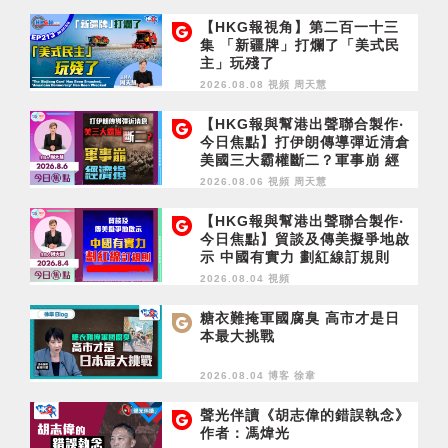
【HKG報視角】第二百一十三
集 「新疆牌」打爛了「美式民
主」玩殘了
2026.08.08 視頻
周天慧
【HKG報與幫港出聲聯合製作‧
今日焦點】打伊朗傳導彈近清倉
美國三大霸權斷二？軍事崩 經
濟損
2026.08.06 視頻
周天慧
【HKG報與幫港出聲聯合製作‧
今日焦點】貿談及傳美擬爭地啟
示 中國有實力 劃紅線訂規則
2026.08.04 視頻
糖衣難掩軍國腐臭 高市才是日
本最大挑戰
2026.08.04 博客
徐韋
聲光伴讀《胡志偉的錯誤執念》
作者：馮煒光