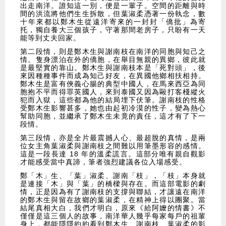
出走南洋。誰知這一別，便是一輩子。空間的距離與時
間的洪流將他們生生拆散，但葉淑柔憑著一份執念，數
十年來都以鄭木生從遠洋寄來的一封封「僑批」為寄
托，獨自養大三個孩子，守著那間老房子，只盼有一天
能等到丈夫回家。
第二段情，則是鄭木生與謝南枝在南洋的同胞與知己之
情。隻身漂泊在外的僑胞，在舉目無親的異鄉，彼此就
是最堅實的靠山。鄭木生與謝南枝本是「死對頭」，後
來因種種事件而成為知己好友，在異國他鄉相扶相持。
鄭木生是富有俠義心腸的典型中國人，在馬來西亞為同
胞抱不平而得罪英國人，來到泰國又因為毆打客棧縱火
犯而入獄，這些都為他的結局埋下伏筆。謝南枝的性格
受鄭木生影響甚多，她也由起初冷漠的性子，變為熱心
幫助同胞，並繼承了鄭木生未竟的責任，這才有了下一
段情。
第三段情，亦是全片最震撼人心、最超脫的真情，是兩
位女主角葉淑柔與謝南枝之間難以用筆墨形容的感情。
這是一段長達 18 年的溫柔謊言。這部分唯有親自觀影
才能感受當中真諦，筆者強烈建議各位入場感受。
鄭「木」生、「葉」淑柔、謝南「枝」，「枝」本身就
是連接「木」與「葉」的橋樑與存在。而這部電影的劇
情，正是因為有了謝南枝的支撐與聯結，才讓遠在南洋
的鄭木生與留在故鄉的葉淑柔，在精神上得以團聚。當
結尾真相大白，我們才明白，原來《給阿嬤的情書》不
僅僅是這三個人的故事，南洋華人幾乎每家每戶的祖輩
身上，都能隱隱約約看到鄭木生、謝南枝、葉淑柔的影