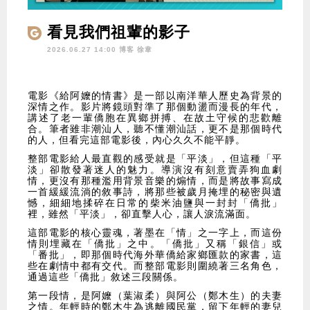
看見我們祖輩的影子
2026.06.27 14:00 博客
徐韋
電影《給阿嬤的情書》是一部以南洋華人歷史為背景的
深情之作。影片將鏡頭對準了那個動盪而漫長的年代，
講述了老一輩僑胞在異鄉拼搏、在故土守候的悲歡離
合。筆者雖非潮汕人，聽不懂潮汕話，更不是那個時代
的人，但看完這部電影後，內心久久不能平靜。
整部電影給人最直觀的感受就是「平淡」，但這種「平
淡」卻散發著迷人的魅力。導演沒有刻意賣弄狗血劇
情，更沒有那種濫用背景音樂的煽情，而是將故事寫成
一首緩緩流淌的敘事詩，將那些被歲月掩埋的秘密與遺
憾，細細地揉碎在日常的柴米油鹽與一封封「僑批」
裡，雖然「平淡」，卻直擊人心，讓人淚流滿面。
這部電影的核心靈魂，著墨在「情」之一字上，而這份
情則埋藏在「僑批」之中。「僑批」又稱「銀信」或
「番批」，即那個時代海外華僑給家鄉匯款的家書，這
些在劇情中都有交代。而整部電影則圍繞著三名角色，
通過這些「僑批」敘述三段關係。
第一段情，是阿嬤（葉淑柔）與阿公（鄭木生）的夫妻
之情。年輕時的鄭木生為逃離國民黨，留下年輕的妻兒