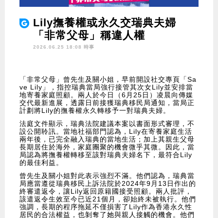
Lily撫養權或永久交瑞典夫婦
「非常父母」稱違人權
2026.06.25 18:08 時事
「非常父母」曾先生及關小姐，早前開設社交專頁「Sa
ve Lily」，指控瑞典當局強行接管其次女Lily並安排當
地寄養家庭照顧。兩人於今日（6月25日）凌晨向傳媒
交代最新進展，透露日前接獲瑞典移民局通知，當局正
計劃將Lily的撫養權永久轉移予一對瑞典夫婦。
法庭文件顯示，瑞典法院建議本案以書面形式審理，不
設公開聆訊。當地社福部門認為，Lily在寄養家庭生活
兩年後，已完全融入瑞典的當地生活；加上其親生父母
長期居住於海外，家庭團聚的機會微乎其微。因此，當
局認為將撫養權轉移至該對瑞典夫婦名下，最符合Lily
的最佳利益。
曾先生及關小姐對此表示強烈不滿。他們認為，瑞典當
局應當遵從瑞典移民上訴法院於2024年9月13日作出的
終審遣返令，讓Lily返回原籍國接受照顧。兩人批評，
該遣返令生效至今已近21個月，卻始終未被執行。他們
強調，長期的程序拖延不僅損害了Lily作為香港永久性
居民的合法權益，也剝奪了她與親人接觸的機會。他們