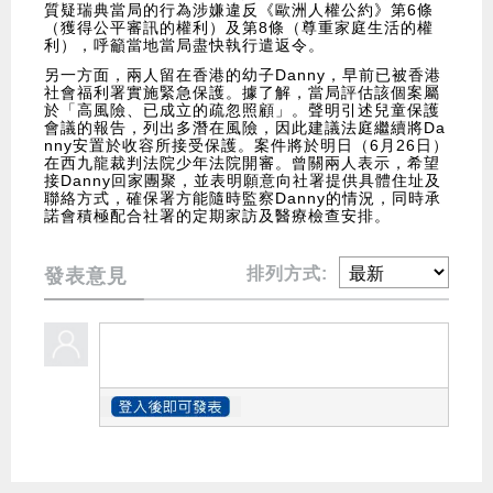
質疑瑞典當局的行為涉嫌違反《歐洲人權公約》第6條
（獲得公平審訊的權利）及第8條（尊重家庭生活的權
利），呼籲當地當局盡快執行遣返令。
另一方面，兩人留在香港的幼子Danny，早前已被香港
社會福利署實施緊急保護。據了解，當局評估該個案屬
於「高風險、已成立的疏忽照顧」。聲明引述兒童保護
會議的報告，列出多潛在風險，因此建議法庭繼續將Da
nny安置於收容所接受保護。案件將於明日（6月26日）
在西九龍裁判法院少年法院開審。曾關兩人表示，希望
接Danny回家團聚，並表明願意向社署提供具體住址及
聯絡方式，確保署方能隨時監察Danny的情況，同時承
諾會積極配合社署的定期家訪及醫療檢查安排。
排列方式:
發表意見