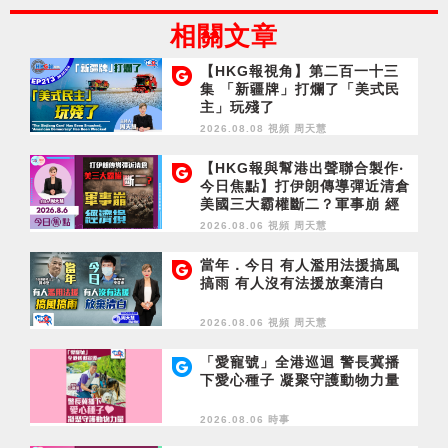
相關文章
【HKG報視角】第二百一十三
集 「新疆牌」打爛了「美式民
主」玩殘了
2026.08.08 視頻
周天慧
【HKG報與幫港出聲聯合製作‧
今日焦點】打伊朗傳導彈近清倉
美國三大霸權斷二？軍事崩 經
濟損
2026.08.06 視頻
周天慧
當年．今日 有人濫用法援搞風
搞雨 有人沒有法援放棄清白
2026.08.06 視頻
周天慧
「愛寵號」全港巡迴 警長冀播
下愛心種子 凝聚守護動物力量
2026.08.06 時事