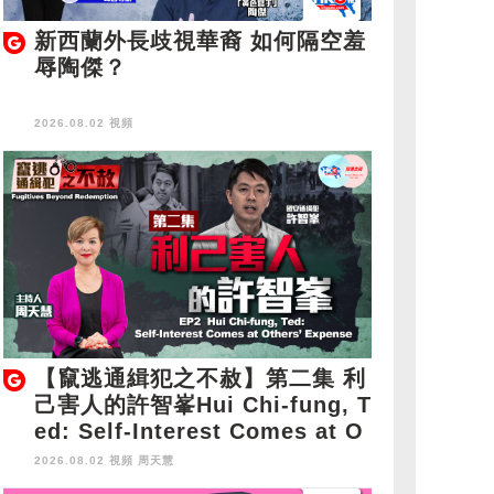
新西蘭外長歧視華裔 如何隔空羞
辱陶傑？
2026.08.02 視頻
【竄逃通緝犯之不赦】第二集 利
己害人的許智峯Hui Chi-fung, T
ed: Self-Interest Comes at O
thers' Expense
2026.08.02 視頻
周天慧