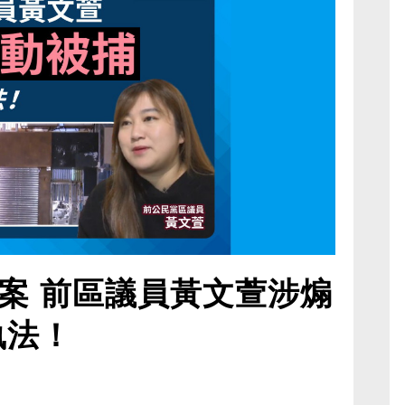
案 前區議員黃文萱涉煽
執法！