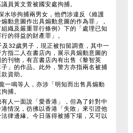
區議員黃文萱被國安處拘捕。
處於深水埗拘捕兩男女，他們涉違反《維護
於煽動意圖作出具煽動意圖的作為罪」，
有組織及嚴重罪行條例》下的「處理已知
罪行的得益的財產罪」。
子及32歲男子，現正被扣留調查，其中一
警方指二人在書店內，展示具煽動意圖的
圖的刊物，有言書店內有出售《黎智英
尊子」的作品。此外，警方亦指兩名被捕
匯款資助。
人龐一鳴等人，亦涉「明知而出售具煽動
處拘捕。
總有人一面說「愛香港」，但為了針對中
香港情況，彷彿以香港「失敗」來引證他
於法律邊緣。今日落得被捕下場，又可以