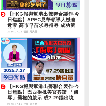
【HKG報與幫港出聲聯合製作‧今
日焦點】APEC見華領導人機會
近零 高市早苗求辱得辱 成功留
英半年 胡志偉終於乞到了
2026.07.28 視頻
周天慧
【HKG報與幫港出聲聯合製作‧今
日焦點】巴西拒批美官簽證 「侮
辱」霸權的啟示 或7.29踢出境
胡志偉乞留英唔自量
2026.07.27 視頻
周天慧