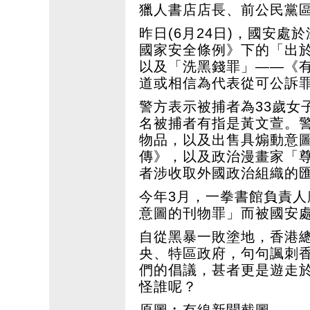
獵人書店店長、前公民黨
昨日(6月24日)，國安
國家安全條例》下的「出
以及「洗黑錢罪」——《
道或相信為代表從可公訴
警方表示被捕者為33歲女
名被捕者有指是黃文萱。
物品，以及出售具煽動意
傳》，以及政治漫畫家「
者涉收取外國政治組織的
今年3月，一拳書館負責
意圖的刊物罪」而被國安
自從黑暴一敗塗地，香港
央、特區政府，句句諷刺
們的倡議，甚者更是遊走
怪誰呢？
原圖︰有線新聞截圖