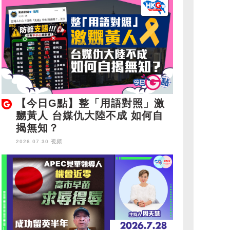
【今日G點】整「用語對照」激
嬲黃人 台媒仇大陸不成 如何自
揭無知？
2026.07.30 視頻