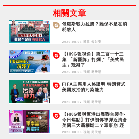
相關文章
俄羅斯戰力拉胯？難保不是在消
耗敵人
2026.08.08 博客
曾財安
【HKG報視角】第二百一十三
集 「新疆牌」打爛了「美式民
主」玩殘了
2026.08.08 視頻
周天慧
FIFA主席用人格證明 特朗普式
美國政治的污染能力
2026.08.07 視頻
周天慧
【HKG報與幫港出聲聯合製作‧
今日焦點】打伊朗傳導彈近清倉
美國三大霸權斷二？軍事崩 經
濟損
2026.08.06 視頻
周天慧