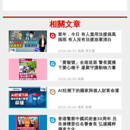
相關文章
當年．今日 有人濫用法援搞風
搞雨 有人沒有法援放棄清白
2026.08.06 視頻
周天慧
「愛寵號」全港巡迴 警長冀播
下愛心種子 凝聚守護動物力量
2026.08.06 時事
AI狂潮下的國家與個人財富命運
2026.08.06 博客
林暉
香港警察中國武術會30周年 呂
良偉獲委任名譽會長 弘揚國粹
傳承文化