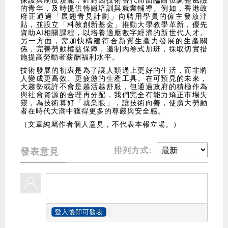
保護與制度規範，針對因技術替代而面臨崗位調整風險
的青年，及時提供轉崗培訓與就業輔導。例如，香港政
府正通過「展翅青見計劃」向聘用學員的僱主發放津
貼，並設立「科教創新基金」推動大學教學革新，優先
資助AI相關課程，以培養適應數字經濟的新世代人才。
另一方面，需加快構建符合新質生產力發展的生產關
係，完善勞動權益保障，遏制內卷式加班，採取切實措
施提高勞動者薪酬福利水平。
技術發展的初衷是為了讓人類過上更好的生活，而非將
人變成更高效、更疲憊的生產工具。在可預見的未來，
大趨勢或許不會是越活越舒服，但通過政府的積極作為
與社會資源的合理再分配，我們完全有能力矯正市場失
靈，為技術算好「就業賬」，讓技術向善，使廣大勞動
者在時代大潮中獲得更多的尊嚴與安全感。
（文章純屬作者個人意見，不代表本報立場。）
排列方式:
發表意見