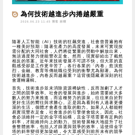
為何技術越進步內捲越嚴重
2026.06.23 11:45 博客
林暉
隨著人工智能（AI）技術的狂飆突進，社會曾普遍抱有
一種美好預期：隨著生產力的高度發展，未來可實現按
需分配的大同社會，人們將從繁重的勞動中解放出來，
無須過度努力便能豐衣足食。然而，現實卻給出了截然
相反的答案。近年來技術發展不可謂不快，但大眾的直
觀感受卻是工作更辛苦了，各行各業的「內卷」愈演愈
烈，金融、教育等傳統職位受到的衝擊尤為顯著。為何
技術越進步，內卷反而越嚴重？這背後隱藏著深刻的社
會運轉邏輯。
首先，技術進步並未消除資源稀缺性，反而加劇了人才
之間的競爭效率。社會的發展與進步，始終需要絕大多
數人的努力來推進，而這種努力的源泉，往往來自於對
更好生活的嚮往與求勝心。正是因為看到有人過著更優
渥的生活，個體才會產生進取的動力。如果人人都能輕
易實現豐衣足食，社會進步的引擎便會熄火。因此，社
會必須維持一定的金字塔結構，且金字塔需要有足夠的
斜率，才能維持向上的動力。技術發展極大地提升了社
會整體效率，包括人才篩選與競爭的效率，這使得金字
塔的斜率變得更加陡峭，令大眾感受到前所未有的競爭