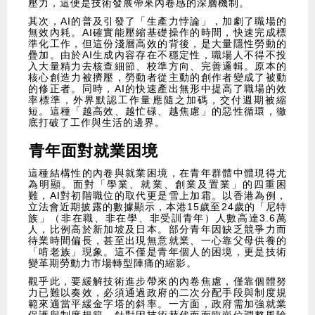
壓力，這便是技術發展帶來內卷感的深層機制。
其次，AI的普及引發了「生產力悖論」，加劇了職場的
無效內耗。AI確實能壓縮基礎操作的時間，快速完成標
準化工作，但這份淺層高效的背後，是大量隱性勞動的
疊加。由於AI生成內容存在不穩定性，職場人不得不投
入大量精力去核查細節、校準方向、完善邏輯。原本的
核心創造力被擠壓，勞動者從主動的創作者變成了被動
的修正者。同時，AI的快速產出無形中提高了職場的效
率標準，外界默認工作量應隨之加碼，交付週期被縮
短。這種「越高效、越忙碌、越焦慮」的惡性循環，徹
底打破了工作與生活的邊界。
青年面對就業困境
這種結構性的內卷與就業困境，在青年群體中體現得尤
為明顯。面對「學業、就業、創業及置業」的四重困
難，AI對初階職位的取代更是雪上加霜。以香港為例，
立法會近期披露的數據顯示，本港15歲至24歲的「尼特
族」（非在職、非在學、非受訓青年）人數高達3.6萬
人，比例高於新加坡及日本。部分青年因缺乏競爭力而
待業時間偏長，甚至出現無意就業、一心靠父母供養的
「啃老族」現象。這不僅是青年個人的困境，更是技術
變革期勞動力市場轉型陣痛的縮影。
觀乎此，要緩解技術進步帶來的內卷焦慮，僅靠個體努
力已難以奏效，必須通過政府的二次分配手段與制度規
範來適當平緩金字塔的斜率。一方面，政府需加強就業