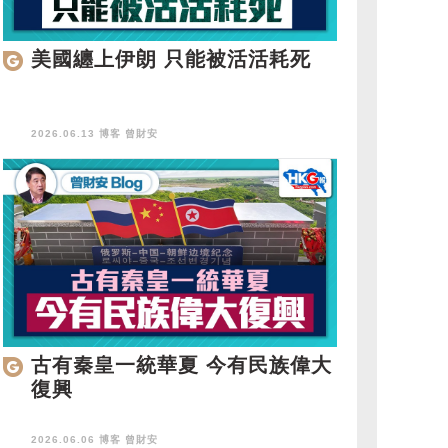
美國纏上伊朗 只能被活活耗死
2026.06.13 博客
曾財安
古有秦皇一統華夏 今有民族偉大
復興
2026.06.06 博客
曾財安