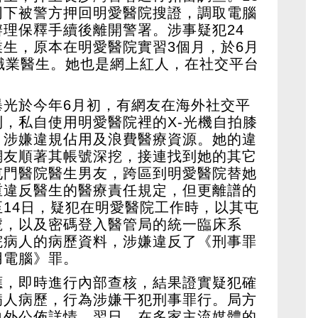
同下被警方押回明愛醫院搜證，調取電腦
理保釋手續後離開警署。涉事疑犯24
生，原本在明愛醫院實習3個月，於6月
職業醫生。她也是網上紅人，在社交平台
曝光於今年6月初，有網友在海外社交平
，私自使用明愛醫院裡的X-光機自拍膝
，涉嫌違規佔用及浪費醫療資源。她的違
網友順著其帳號深挖，接連找到她的其它
屯門醫院醫生男友，跨區到明愛醫院替她
重違反醫生的醫療責任規定，但更離譜的
3至14日，疑犯在明愛醫院工作時，以其屯
號，以及密碼登入醫管局的統一臨床系
院病人的病歷資料，涉嫌違反了《刑事罪
用電腦》罪。
應，即時進行內部查核，結果證實疑犯確
病人病歷，行為涉嫌干犯刑事罪行。局方
向外公佈詳情。翌日，在多家主流媒體的