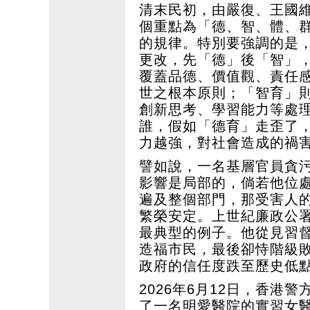
清末民初，由嚴復、王國
個重點為「德、智、體、
的規律。特別要強調的是
更改，先「德」後「智」
覆蓋品德、價值觀、責任
世之根本原則；「智育」
創新思考、學習能力等處
誰，假如「德育」走歪了
力越強，對社會造成的禍
譬如說，一名基層官員貪
影響是局部的，倘若他位
遍及整個部門，那受害人
繁榮安定。上世紀廉政公
最典型的例子。他從見習
造福市民，最後卻恃階級
政府的信任度跌至歷史低
2026年6月12日，香
了一名明愛醫院的實習女醫