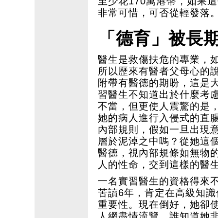
至少花170萬港幣，如果
非常可惜，可否從輕發落
「德育」被長
醫生是救傷扶危的專業，
所以歷來有醫者父母心的
附帶有醫德的期盼，這是
習醫生不知道出於什麼考
不當，但更使人震驚的是
她的病人進行入侵式的直
內部規則，假如一旦出現
層於泥淖之中嗎？從她這
醫德，視內部規條如無物
人的性命，交到這樣的醫
一名實習醫生的資格得來
苦讀6年，肯定在高級知
重要性。現在倒好，她卻
人網盡情流覽，誰知道她