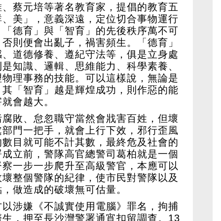
維、蔡元培等著名教育家，提倡的教育五
群、美」，意義深遠，定位切合事物運行
，「德育」與「智育」的先後秩序萬不可
，否則便會出亂子，禍害頻生。「德育」
感、道德修養、遵紀守法等，俱是立身處
則是知識、邏輯、思維能力、科學素養、
理物理事務的技能。可以這樣說，無論是
，其「智育」越是輝煌成功，則作惡的能
害就會越大。
污腐敗、怠忽職守當然會戕害百姓，但壞
處部門一把手，就會上行下效，邪行歪風
的數目就可能不計其數，最終危及社會的
署成立前，警隊高官總警司葛柏就是一個
督察一步一步爬升至高級警官，本應可以
敗壞整個警隊的紀律，使市民對警隊以及
點，做造成的破壞無可估量。
港警方以涉嫌《不誠實使用電腦》罪名，拘捕
生，押至長沙灣警署通宵扣留調查。13