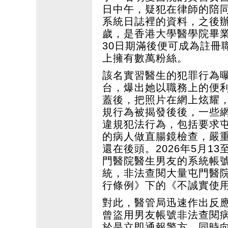
日中午，疑犯在律師的陪
系統日誌裡的資料，之後辦
歲，是香港大學醫學院畢業
30日期滿後便可成為註冊
上擁有數萬粉絲。
該名實習醫生的犯罪行為
台，爆出她以職務上的便利
蓋後，把照片在網上炫耀
規行為被揭發後後，一些
違規犯法行為，包括要求
的病人做直腸鏡檢查，嚴
還在後頭。2026年5月1
門醫院醫生男友的系統帳
統，非法查閱大量屯門醫
行條例》下的《不誠實使
對此，醫管局迅速作出反
曾盜用男友帳號非法查閱
於是立即通報警方，同時