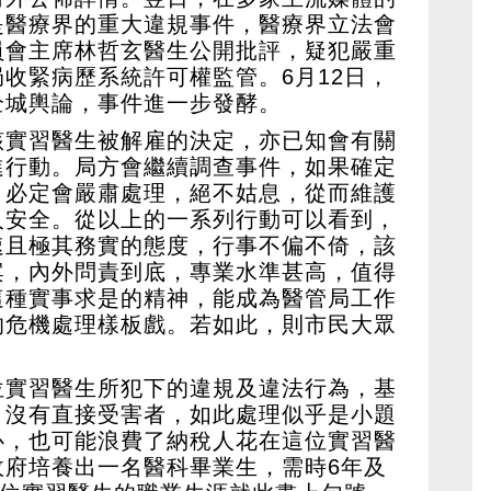
是醫療界的重大違規事件，醫療界立法會
員會主席林哲玄醫生公開批評，疑犯嚴重
收緊病歷系統許可權監管。6月12日，
全城輿論，事件進一步發酵。
該實習醫生被解雇的決定，亦已知會有關
進行動。局方會繼續調查事件，如果確定
，必定會嚴肅處理，絕不姑息，從而維護
人安全。從以上的一系列行動可以看到，
速且極其務實的態度，行事不偏不倚，該
案，內外問責到底，專業水準甚高，值得
這種實事求是的精神，能成為醫管局工作
的危機處理樣板戲。若如此，則市民大眾
位實習醫生所犯下的違規及違法行為，基
，沒有直接受害者，如此處理似乎是小題
心，也可能浪費了納稅人花在這位實習醫
政府培養出一名醫科畢業生，需時6年及