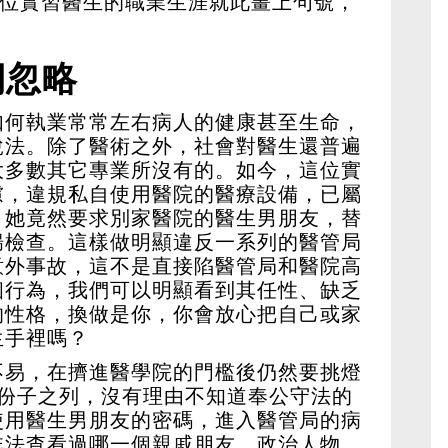
這位實習醫生的職業生涯就此畫上句號，
。
期忽略
如何執業常常左右病人的健康甚至生命，
說法。除了醫術之外，社會對醫生還普遍
大多數其它專業所沒有的。如今，這位實
慮，違規私自使用醫院的醫療設備，已屬
，她竟然要求別家醫院的醫生男朋友，替
腸檢查。這樣做明顯違反一系列的醫管局
意外事故，這不是直接陷醫管局和醫院高
個行為，我們可以明顯看到其任性、缺乏
的性格，換做是你，你會放心把自己或家
生手裡嗎？
不易，在擠進醫學院的門檻後仍然要挑燈
識份子之列，沒有理由不知道奉公守法的
使用醫生男朋友的密碼，進入醫管局的病
非法查看過哪一個親戚朋友、政治人物、