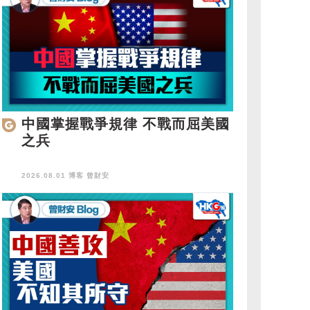
中國掌握戰爭規律 不戰而屈美國
之兵
2026.08.01 博客
曾財安