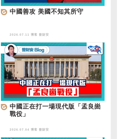
中國善攻 美國不知其所守
2026.07.11 博客
曾財安
中國正在打一場現代版「孟良崮
戰役」
2026.07.04 博客
曾財安