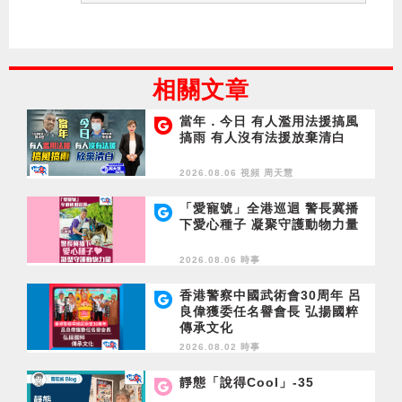
相關文章
當年．今日 有人濫用法援搞風
搞雨 有人沒有法援放棄清白
2026.08.06 視頻
周天慧
「愛寵號」全港巡迴 警長冀播
下愛心種子 凝聚守護動物力量
2026.08.06 時事
香港警察中國武術會30周年 呂
良偉獲委任名譽會長 弘揚國粹
傳承文化
2026.08.02 時事
靜態「說得Cool」-35