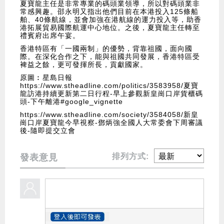
夏寶龍主任是非常專業的碼頭業領導，所以對碼頭業非
常感興趣。邵永明又指出他們目前在本港投入125條船
舶、40條航線，並會加強在港航線的運力投入等，助香
港拓展貿易國際航運中心地位。之後，夏寶龍主任轉至
禮賓府出席午宴。
香港特區有「一國兩制」的優勢，背靠祖國，面向國
際。在深化合作之下，能與祖國共同發展，香港特區受
裨益之餘，更可發揮所長，貢獻國家。
原圖︰星島日報
https://www.stheadline.com/politics/3583958/夏寶
龍訪港持續更新第二日行程-早上參觀新皇崗口岸貨櫃碼
頭-下午離港#google_vignette
https://www.stheadline.com/society/3584058/新皇
崗口岸夏寶龍今早視察-鄧炳強全國人大常委會下周審議
後-隨即提交立會
排列方式:
發表意見