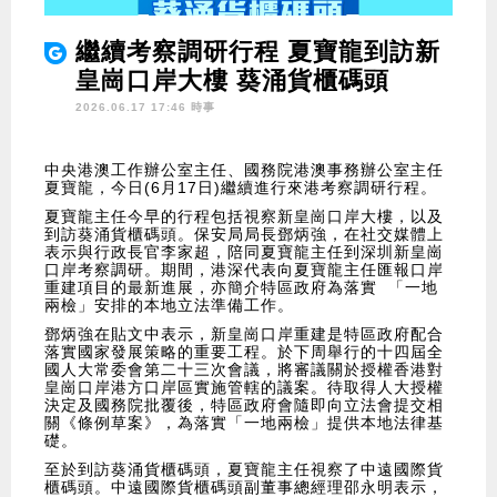
繼續考察調研行程 夏寶龍到訪新
皇崗口岸大樓 葵涌貨櫃碼頭
2026.06.17 17:46 時事
中央港澳工作辦公室主任、國務院港澳事務辦公室主任
夏寶龍，今日(6月17日)繼續進行來港考察調研行程。
夏寶龍主任今早的行程包括視察新皇崗口岸大樓，以及
到訪葵涌貨櫃碼頭。保安局局長鄧炳強，在社交媒體上
表示與行政長官李家超，陪同夏寶龍主任到深圳新皇崗
口岸考察調研。期間，港深代表向夏寶龍主任匯報口岸
重建項目的最新進展，亦簡介特區政府為落實 「一地
兩檢」安排的本地立法準備工作。
鄧炳強在貼文中表示，新皇崗口岸重建是特區政府配合
落實國家發展策略的重要工程。於下周舉行的十四屆全
國人大常委會第二十三次會議，將審議關於授權香港對
皇崗口岸港方口岸區實施管轄的議案。待取得人大授權
決定及國務院批覆後，特區政府會隨即向立法會提交相
關《條例草案》，為落實「一地兩檢」提供本地法律基
礎。
至於到訪葵涌貨櫃碼頭，夏寶龍主任視察了中遠國際貨
櫃碼頭。中遠國際貨櫃碼頭副董事總經理邵永明表示，