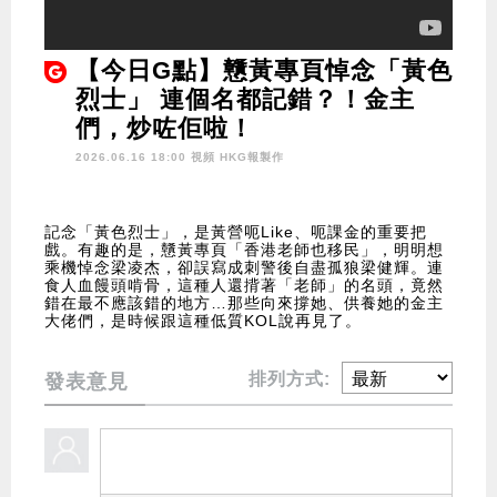
【今日G點】戇黃專頁悼念「黃色
烈士」 連個名都記錯？！金主
們，炒咗佢啦！
2026.06.16 18:00 視頻
HKG報製作
記念「黃色烈士」，是黃營呃Like、呃課金的重要把
戲。有趣的是，戇黃專頁「香港老師也移民」，明明想
乘機悼念梁凌杰，卻誤寫成刺警後自盡孤狼梁健輝。連
食人血饅頭啃骨，這種人還揹著「老師」的名頭，竟然
錯在最不應該錯的地方…那些向來撐她、供養她的金主
大佬們，是時候跟這種低質KOL說再見了。
排列方式:
發表意見