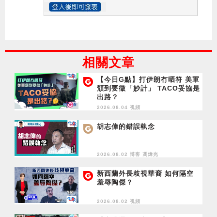
相關文章
【今日G點】打伊朗冇晒符 美軍
頹到要徵「妙計」 TACO妥協是
出路？
2026.08.04 視頻
胡志偉的錯誤執念
2026.08.02 博客
馮煒光
新西蘭外長歧視華裔 如何隔空
羞辱陶傑？
2026.08.02 視頻