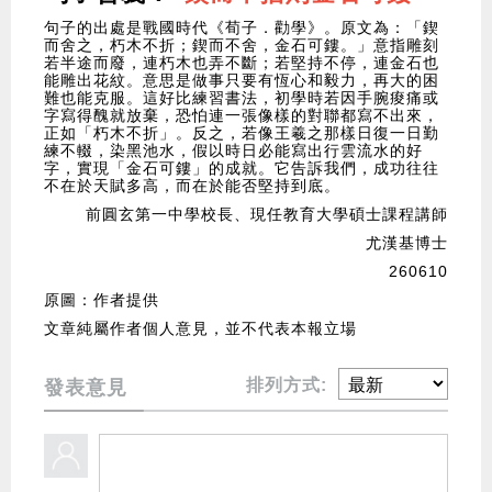
句子的出處是戰國時代《荀子．勸學》。原文為：「鍥
而舍之，朽木不折；鍥而不舍，金石可鏤。」意指雕刻
若半途而廢，連朽木也弄不斷；若堅持不停，連金石也
能雕出花紋。意思是做事只要有恆心和毅力，再大的困
難也能克服。這好比練習書法，初學時若因手腕痠痛或
字寫得醜就放棄，恐怕連一張像樣的對聯都寫不出來，
正如「朽木不折」。反之，若像王羲之那樣日復一日勤
練不輟，染黑池水，假以時日必能寫出行雲流水的好
字，實現「金石可鏤」的成就。它告訴我們，成功往往
不在於天賦多高，而在於能否堅持到底。
前圓玄第一中學校長、現任教育大學碩士課程講師
尤漢基博士
260610
原圖：作者提供
文章純屬作者個人意見，並不代表本報立場
排列方式:
發表意見