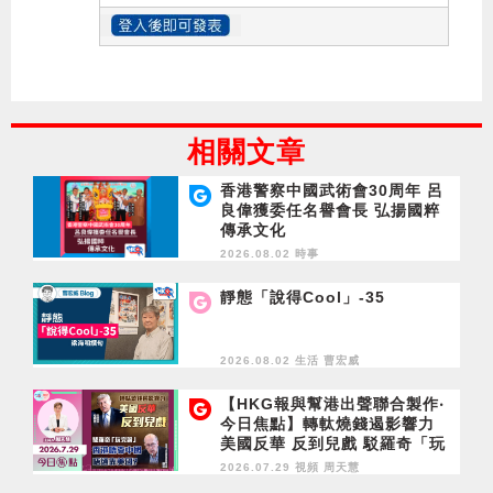
相關文章
香港警察中國武術會30周年 呂
良偉獲委任名譽會長 弘揚國粹
傳承文化
2026.08.02 時事
靜態「說得Cool」-35
2026.08.02 生活
曹宏威
【HKG報與幫港出聲聯合製作‧
今日焦點】轉軚燒錢遏影響力
美國反華 反到兒戲 駁羅奇「玩
完論」 香港唔靠中國 唔通靠美
2026.07.29 視頻
周天慧
國？