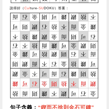
說得好（
Cul
ture-
SU
DOKU）答案：
句子含義：
“鍥而不捨則金石可鏤”