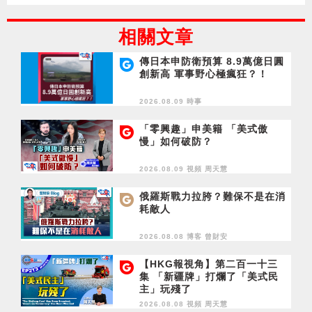
相關文章
傳日本申防衛預算 8.9萬億日圓
創新高 軍事野心極瘋狂？！
2026.08.09 時事
「零興趣」申美籍 「美式傲
慢」如何破防？
2026.08.09 視頻
周天慧
俄羅斯戰力拉胯？難保不是在消
耗敵人
2026.08.08 博客
曾財安
【HKG報視角】第二百一十三
集 「新疆牌」打爛了「美式民
主」玩殘了
2026.08.08 視頻
周天慧