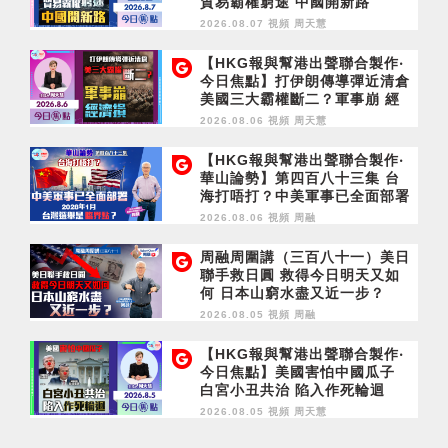
貿易霸權窮途 中國開新路
2026.08.07 視頻
周天慧
【HKG報與幫港出聲聯合製作‧
今日焦點】打伊朗傳導彈近清倉
美國三大霸權斷二？軍事崩 經
濟損
2026.08.06 視頻
周天慧
【HKG報與幫港出聲聯合製作‧
華山論勢】第四百八十三集 台
海打唔打？中美軍事已全面部署
2028年1月台灣選舉是臨界點？
2026.08.06 視頻
周融
周融周圍講（三百八十一）美日
聯手救日圓 救得今日明天又如
何 日本山窮水盡又近一步？
2026.08.05 視頻
周融
【HKG報與幫港出聲聯合製作‧
今日焦點】美國害怕中國瓜子
白宮小丑共治 陷入作死輪迴
2026.08.05 視頻
周天慧