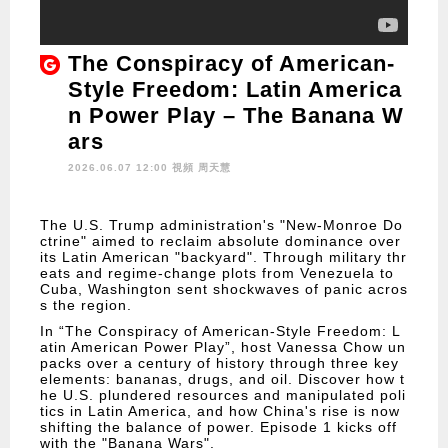
The Conspiracy of American-
Style Freedom: Latin America
n Power Play – The Banana W
ars
2026.06.07 12:00 視頻
周天慧
The U.S. Trump administration's "New-Monroe Do
ctrine" aimed to reclaim absolute dominance over
its Latin American "backyard". Through military thr
eats and regime-change plots from Venezuela to
Cuba, Washington sent shockwaves of panic acros
s the region.
In “The Conspiracy of American-Style Freedom: L
atin American Power Play”, host Vanessa Chow un
packs over a century of history through three key
elements: bananas, drugs, and oil. Discover how t
he U.S. plundered resources and manipulated poli
tics in Latin America, and how China's rise is now
shifting the balance of power. Episode 1 kicks off
with the "Banana Wars".