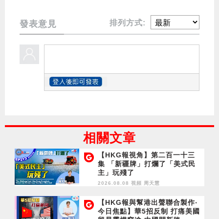
排列方式:
發表意見
相關文章
【HKG報視角】第二百一十三
集 「新疆牌」打爛了「美式民
主」玩殘了
2026.08.08 視頻
周天慧
【HKG報與幫港出聲聯合製作‧
今日焦點】華5招反制 打痛美國