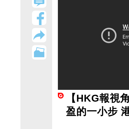
【HKG報視
盈的一小步 