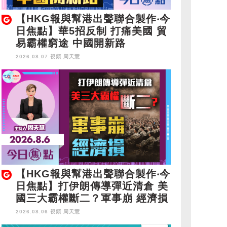
【HKG報與幫港出聲聯合製作‧今
日焦點】華5招反制 打痛美國 貿
易霸權窮途 中國開新路
2026.08.07 視頻
周天慧
【HKG報與幫港出聲聯合製作‧今
日焦點】打伊朗傳導彈近清倉 美
國三大霸權斷二？軍事崩 經濟損
2026.08.06 視頻
周天慧