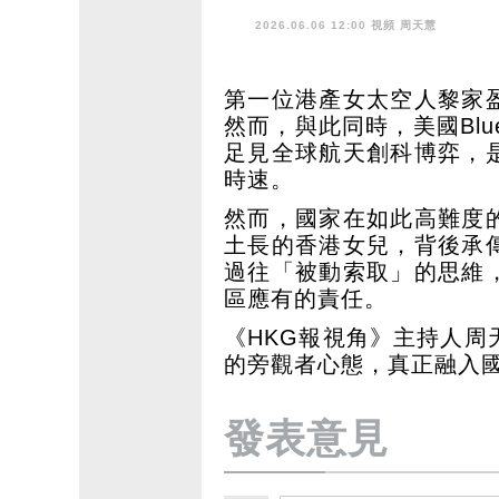
2026.06.06 12:00 視頻
周天慧
第一位港產女太空人黎家
然而，與此同時，美國Blu
足見全球航天創科博弈，
時速。
然而，國家在如此高難度
土長的香港女兒，背後承
過往「被動索取」的思維
區應有的責任。
《HKG報視角》主持人
的旁觀者心態，真正融入
發表意見