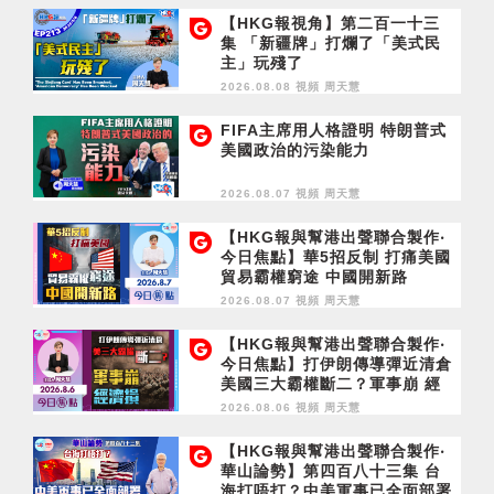
【HKG報視角】第二百一十三
集 「新疆牌」打爛了「美式民
主」玩殘了
2026.08.08 視頻
周天慧
FIFA主席用人格證明 特朗普式
美國政治的污染能力
2026.08.07 視頻
周天慧
【HKG報與幫港出聲聯合製作‧
今日焦點】華5招反制 打痛美國
貿易霸權窮途 中國開新路
2026.08.07 視頻
周天慧
【HKG報與幫港出聲聯合製作‧
今日焦點】打伊朗傳導彈近清倉
美國三大霸權斷二？軍事崩 經
濟損
2026.08.06 視頻
周天慧
【HKG報與幫港出聲聯合製作‧
華山論勢】第四百八十三集 台
海打唔打？中美軍事已全面部署