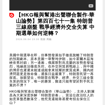
【HKG報與幫港出聲聯合製作‧華
山論勢】第四百七十一集 特朗普
三線崩盤 戰爭經濟外交全失算 中
期選舉如何逆轉？
2026.06.04 19:30 視頻
周融
美國中期選舉在即，但事態發展似乎徹底脫離了特朗普
的預期劇本。原本意圖一舉擊垮伊朗，如今霍爾木茲海
峽依舊封鎖；另一邊廂，俄羅斯對烏克蘭的攻勢愈發猛
烈，地緣政治徹底失控。在外交與貿易戰線上，與中國
的博弈也遲遲未能達成能拿來炫耀的實質成果。國內經
濟問題更是致命傷，通脹日益嚴重下，特朗普民望一再
探底。放眼望去，特朗普在戰爭、經濟、外交三線全盤
失算的情況下，唯一的勝算，難道只能寄望於對手民主
黨的不濟？
HKG報與幫港出聲聯合製作《華山論勢》，主持人劉瀾
昌為大家深度拆解「特朗普節奏」。當這位政治狂人的
如意算盤悉數落空，他究竟還能靠甚麼奇招去保住江
山？