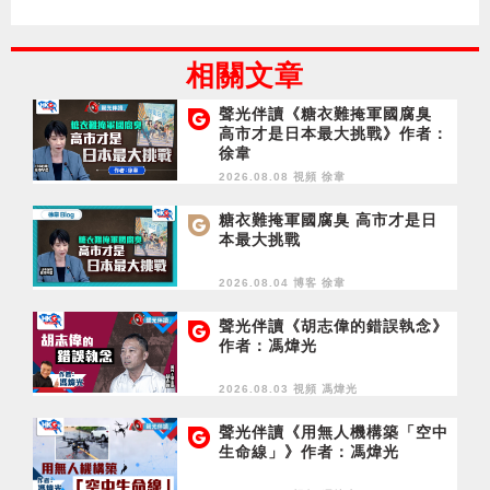
相關文章
聲光伴讀《糖衣難掩軍國腐臭
高市才是日本最大挑戰》作者：
徐韋
2026.08.08 視頻
徐韋
糖衣難掩軍國腐臭 高市才是日
本最大挑戰
2026.08.04 博客
徐韋
聲光伴讀《胡志偉的錯誤執念》
作者：馮煒光
2026.08.03 視頻
馮煒光
聲光伴讀《用無人機構築「空中
生命線」》作者：馮煒光