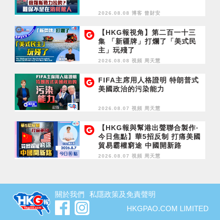
2026.08.08 博客
曾財安
【HKG報視角】第二百一十三
集 「新疆牌」打爛了「美式民
主」玩殘了
2026.08.08 視頻
周天慧
FIFA主席用人格證明 特朗普式
美國政治的污染能力
2026.08.07 視頻
周天慧
【HKG報與幫港出聲聯合製作‧
今日焦點】華5招反制 打痛美國
貿易霸權窮途 中國開新路
2026.08.07 視頻
周天慧
關於我們
私隱政策及免責聲明
HKGPAO.COM LIMITED