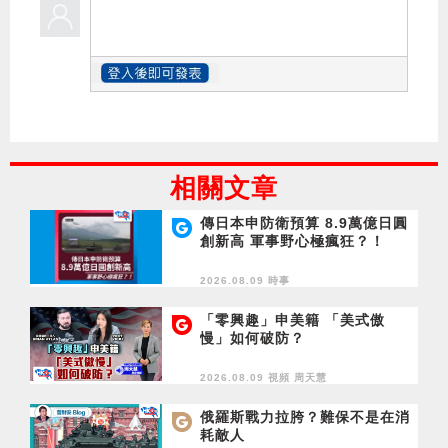
相關文章
傳日本申防衛預算 8.9萬億日圓
創新高 軍事野心極瘋狂？！
2026.08.09 時事
「零興趣」申美籍 「美式傲
慢」如何破防？
2026.08.09 視頻
周天慧
俄羅斯戰力拉胯？難保不是在消
耗敵人