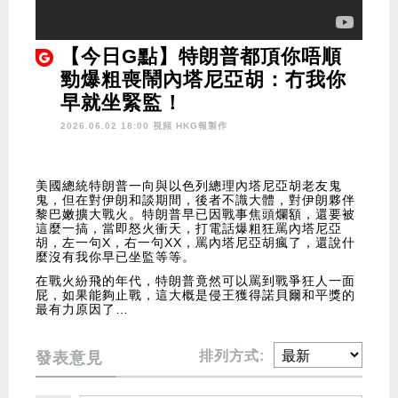
【今日G點】特朗普都頂你唔順
勁爆粗喪鬧內塔尼亞胡：冇我你
早就坐緊監！
2026.06.02 18:00 視頻
HKG報製作
美國總統特朗普一向與以色列總理內塔尼亞胡老友鬼
鬼，但在對伊朗和談期間，後者不識大體，對伊朗夥伴
黎巴嫩擴大戰火。特朗普早已因戰事焦頭爛額，還要被
這麼一搞，當即怒火衝天，打電話爆粗狂罵內塔尼亞
胡，左一句X，右一句XX，罵內塔尼亞胡瘋了，還說什
麼沒有我你早已坐監等等。
在戰火紛飛的年代，特朗普竟然可以罵到戰爭狂人一面
屁，如果能夠止戰，這大概是侵王獲得諾貝爾和平獎的
最有力原因了…
排列方式:
發表意見