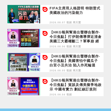
FIFA主席用人格證明 特朗普式
美國政治的污染能力
2026.08.07 視頻
周天慧
【HKG報與幫港出聲聯合製作‧
今日焦點】打伊朗傳導彈近清倉
美國三大霸權斷二？軍事崩 經
濟損
2026.08.06 視頻
周天慧
【HKG報與幫港出聲聯合製作‧
今日焦點】美國害怕中國瓜子
白宮小丑共治 陷入作死輪迴
2026.08.05 視頻
周天慧
【HKG報與幫港出聲聯合製作‧
今日焦點】貿談及傳美擬爭地啟
示 中國有實力 劃紅線訂規則
2026.08.04 視頻