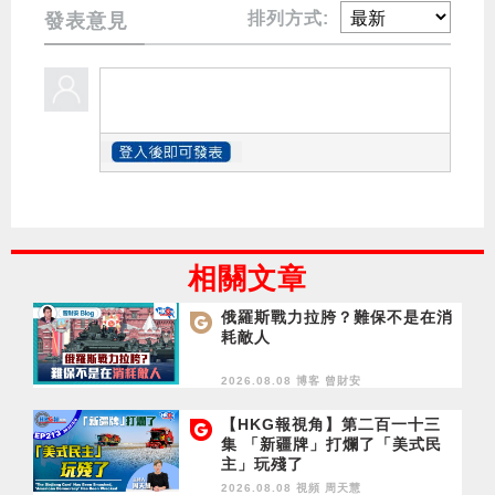
排列方式:
發表意見
相關文章
俄羅斯戰力拉胯？難保不是在消
耗敵人
2026.08.08 博客
曾財安
【HKG報視角】第二百一十三
集 「新疆牌」打爛了「美式民
主」玩殘了
2026.08.08 視頻
周天慧