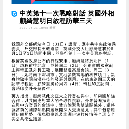
中英第十一次戰略對話 英國外相
顧綺慧明日啟程訪華三天
2026.05.31 18:08 時事
我國外交部網站今日（31日）證實，應中共中央政治局
委員、外交部長王毅邀請，英國外交大臣顧綺慧將於6
月1日至3日訪問中國，並舉行第十一次中英戰略對話。
根據英國政府公布的行程安排，顧綺慧將於明日（1
日）啟程前往北京，並於周二（2日）分別會晤國家副
主席韓正及外長王毅，展開雙邊高層會談。周三（3
日），她將南下深圳市，實地參觀當地的科技項目，親
身體驗中國前沿科技的發展與應用。在結束為期三天的
訪華行程後，顧綺慧將於周四（4日）轉往印度訪問，
會晤印度外長蘇傑生。
英方指出，顧綺慧此次亞太之行旨在與中、印兩國加強
合作，以共同應對重大的全球性挑戰。外界普遍預期，
在與中方官員的會談中，雙方除聚焦雙邊關係外，還將
就當前的國際熱點問題展開深入交換意見，其中包括應
對伊朗局勢、俄烏戰事以及非洲伊波拉疫情等全球安全
與公共衛生議題。