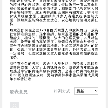
日的出征儀式上，當時黎家盈身穿太空衣，展現出極佳
的精神與心理狀態。孫東指出，特區政府一直以來非常
關心黎家盈的訓練與準備情況，相關部門也與其家人保
持著密切聯繫。政府將持續配合國家有關方面，盡可能
解決其後顧之憂，並繼續與其家人溝通及提供適切支
援，讓黎家盈能夠在太空放心、安心地執行這項光榮任
務。
黎家盈如何在全國120名優秀候選人中脫穎而出，成為
社會關注的焦點。孫東強調，黎家盈憑藉的是卓越的學
術能力、極佳的生理機能、強大的心理質素，以及精益
求精、吃苦耐勞的專業態度，整體綜合質素非常優秀，
完全符合國家選拔的最高標準。對於其警務處警司的背
景，孫東坦言紀律部隊成員在紀律性、身體素質上具備
一定優勢，但國家選拔太空人依然是著眼於整體的綜合
優勢。
期待在不久的將來，透過「天地對話」的螢幕，親眼見
證黎家盈在「天宮」上的颯爽英姿，讓香港青年能近距
離感受宇宙的奧秘與創科的魅力。全港市民共同祝願神
舟23號任務圓滿成功，更熱切期待黎家盈與乘組成員明
年初載譽訪港！
排列方式:
發表意見