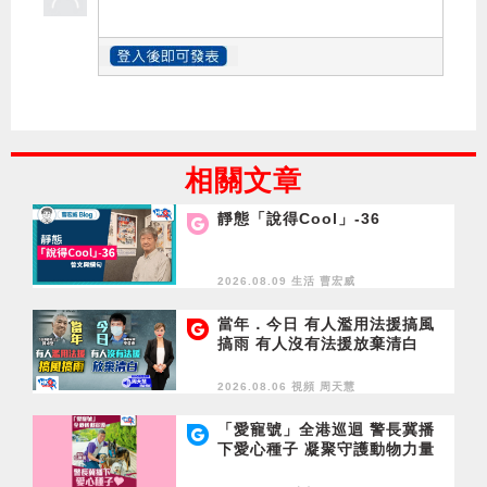
相關文章
靜態「說得Cool」-36
2026.08.09 生活
曹宏威
當年．今日 有人濫用法援搞風
搞雨 有人沒有法援放棄清白
2026.08.06 視頻
周天慧
「愛寵號」全港巡迴 警長冀播
下愛心種子 凝聚守護動物力量