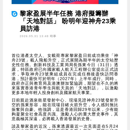
黎家盈展半年任務 港府擬籌辦
「天地對話」 盼明年迎神舟23乘
員訪港
2026.05.31 13:48 時事
首位港產太空人、女載荷專家黎家盈日前成功乘坐「神
舟23號」載人飛船升空，正式展開為期半年的太空站歷
史性任務。創新科技及工業局局長孫東今日（31日）透
露，特區政府已向國家載人航天工程辦公室提出正式請
求，爭取神舟23號乘組成員在完成任務後盡快訪問香
港，預計最快可於明年（2027年）上半年成行。同時，
政府亦正與教育局及港澳辦加緊協調，期望在不久的將
來落實香港青年學生與航天員的「天地對話」，以激勵
更多本地年輕人投身創科及國家航天事業。
日前親赴酒泉衛星發射中心、現場見證神舟23號發射升
空的孫東形容，能在現場目睹火箭升空，令人感到無比
振奮與自豪。他強調，這是香港回歸29年以來，少有能
夠凝聚全社會高度共識、激勵人心的重大歷史事件，其
意義極其深遠，必將載入香港發展的史冊。
談及黎家盈的近況，孫東透露最近一次見面是在5月24