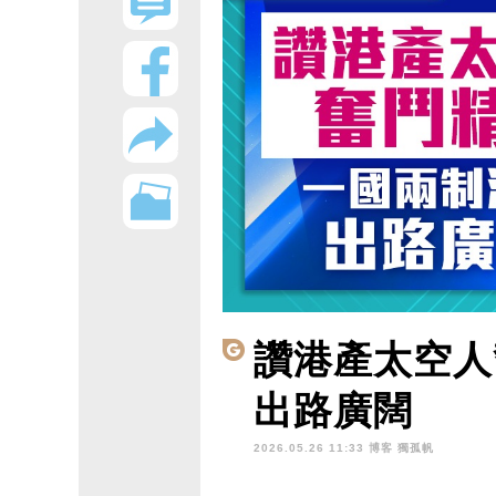
讚港產太空人
出路廣闊
2026.05.26 11:33 博客
獨孤帆