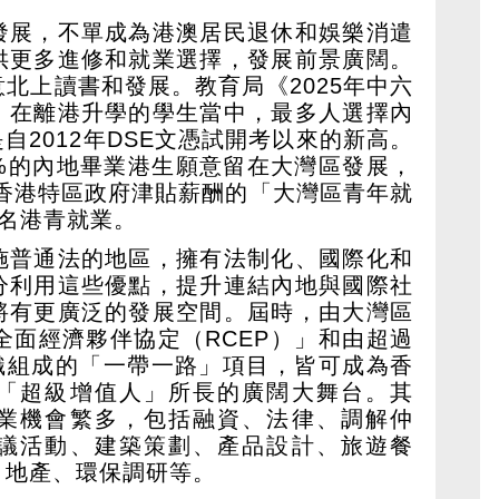
發展，不單成為港澳居民退休和娛樂消遣
供更多進修和就業選擇，發展前景廣闊。
北上讀書和發展。教育局《2025年中六
，在離港升學的學生當中，最多人選擇內
是自2012年DSE文憑試開考以來的新高。
2%的內地畢業港生願意留在大灣區發展，
。獲香港特區政府津貼薪酬的「大灣區青年就
2名港青就業。
施普通法的地區，擁有法制化、國際化和
分利用這些優點，提升連結內地與國際社
將有更廣泛的發展空間。屆時，由大灣區
全面經濟夥伴協定（RCEP）」和由超過
組織組成的「一帶一路」項目，皆可成為香
「超級增值人」所長的廣闊大舞台。其
業機會繁多，包括融資、法律、調解仲
議活動、建築策劃、產品設計、旅遊餐
、地產、環保調研等。