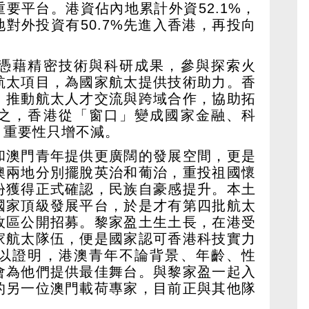
要平台。港資佔內地累計外資52.1%，
對外投資有50.7%先進入香港，再投向
憑藉精密技術與科研成果，參與探索火
航太項目，為國家航太提供技術助力。香
，推動航太人才交流與跨域合作，協助拓
之，香港從「窗口」變成國家金融、科
，重要性只增不減。
和澳門青年提供更廣闊的發展空間，更是
澳兩地分別擺脫英治和葡治，重投祖國懷
份獲得正式確認，民族自豪感提升。本土
國家頂級發展平台，於是才有第四批航太
政區公開招募。黎家盈土生土長，在港受
家航太隊伍，便是國家認可香港科技實力
以證明，港澳青年不論背景、年齡、性
會為他們提供最佳舞台。與黎家盈一起入
的另一位澳門載荷專家，目前正與其他隊