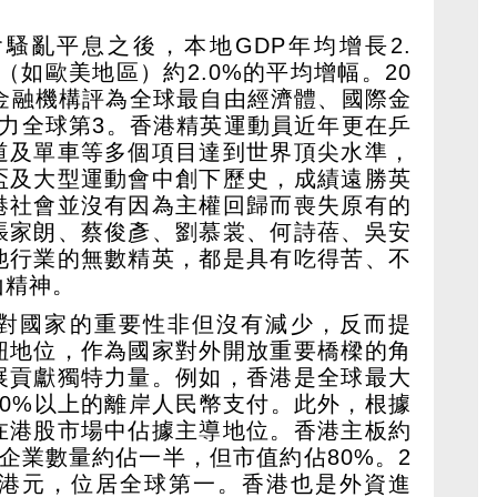
騷亂平息之後，本地GDP年均增長2.
（如歐美地區）約2.0%的平均增幅。20
際金融機構評為全球最自由經濟體、國際金
爭力全球第3。香港精英運動員近年更在乒
道及單車等多個項目達到世界頂尖水準，
盃及大型運動會中創下歷史，成績遠勝英
港社會並沒有因為主權回歸而喪失原有的
張家朗、蔡俊彥、劉慕裳、何詩蓓、吳安
他行業的無數精英，都是具有吃得苦、不
山精神。
對國家的重要性非但沒有減少，反而提
紐地位，作為國家對外開放重要橋樑的角
展貢獻獨特力量。例如，香港是全球最大
70%以上的離岸人民幣支付。此外，根據
在港股市場中佔據主導地位。香港主板約
地企業數量約佔一半，但市值約佔80%。2
00億港元，位居全球第一。香港也是外資進