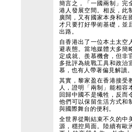
簡言之，「一國兩制」完
港人發展空間。相反，此
廣闊，又有國家本身和在
才只要打好學術基礎，並
出路。
自香港出了一位本土太空
避表態。當地媒體大多簡
定成就、羨慕機會，但非
多批評為統戰工具和政治
慕，也有人帶著偏見解讀
其實，黎家盈在香港接受
人，證明「兩制」能相容
回歸中國不是犧牲，反而
他們可以保留生活方式和
與國際舞台的便利。
全世界從剛結束不久的中
源，穩控局面。陸續有歐