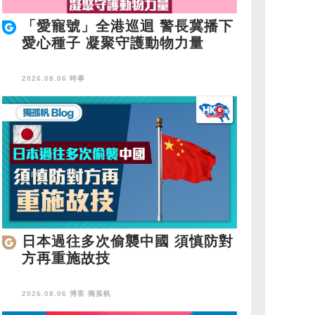
「愛寵號」全港巡迴 警長冀播下
愛心種子 凝聚守護動物力量
2026.08.06 時事
日本過往多次偷襲中國 須慎防對
方再重施故技
2026.08.06 博客
獨孤帆