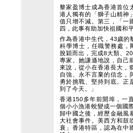
黎家盈博士成為香港首位
港人獨有的「獅子山精神
值只增不減。第三，「一
四，此事有助加快祖國和
作為香港中生代，43歲
科學博士，任職警務處，
脫穎而出，完成8大類、2
專家。她謙遜地說，自己
來說，從小在香港長大，
自強、永不言棄的信念，
勇於挑戰、堅持到底。正
到了今天。」
香港150多年前開埠，
個小小漁港蛻變成一個國際
歸中國之後，經歷金融風
大社會事件。美西方和鼓
衰」香港特區，認為在中