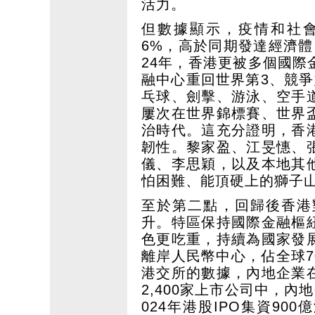
活力。
但數據顯示，疫情和社會
6%，高於同期發達經濟體
24年，香港更被多個國
融中心重回世界第3、競
乓球、劍擊、游泳、空手
屢次在世界錦標賽、世界
治時代。這充分證明，香
韌性。黎家盈、江旻憓、
儀、李思穎，以及本地其
怕困難、能頂硬上的獅子
至於第二點，回歸後香港
升。特區保持國際金融樞
色更吃重，持續為國家發
離岸人民幣中心，佔全球
港交所的數據，內地企業
2,400家上市公司中，內
024年港股IPO集資9