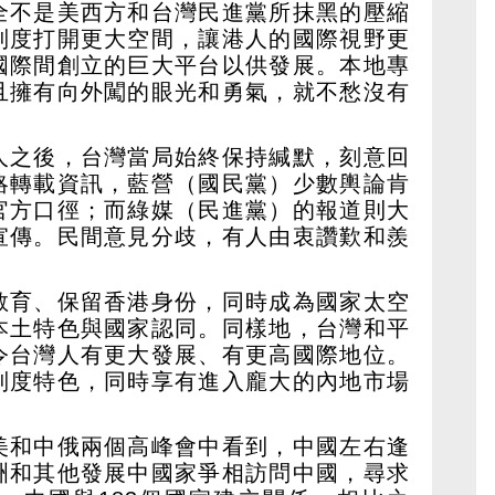
全不是美西方和台灣民進黨所抹黑的壓縮
制度打開更大空間，讓港人的國際視野更
國際間創立的巨大平台以供發展。本地專
且擁有向外闖的眼光和勇氣，就不愁沒有
人之後，台灣當局始終保持緘默，刻意回
略轉載資訊，藍營（國民黨）少數輿論肯
官方口徑；而綠媒（民進黨）的報道則大
宣傳。民間意見分歧，有人由衷讚歎和羨
。
教育、保留香港身份，同時成為國家太空
本土特色與國家認同。同樣地，台灣和平
令台灣人有更大發展、有更高國際地位。
制度特色，同時享有進入龐大的內地市場
美和中俄兩個高峰會中看到，中國左右逢
洲和其他發展中國家爭相訪問中國，尋求