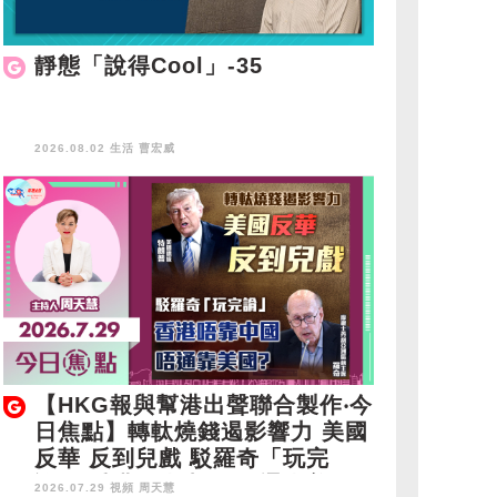
靜態「說得Cool」-35
2026.08.02 生活
曹宏威
【HKG報與幫港出聲聯合製作‧今
日焦點】轉軚燒錢遏影響力 美國
反華 反到兒戲 駁羅奇「玩完
論」 香港唔靠中國 唔通靠美
2026.07.29 視頻
周天慧