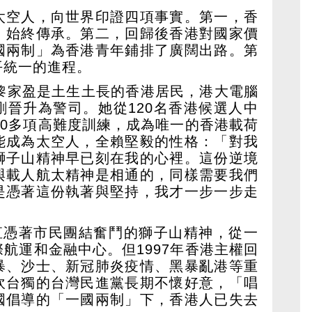
太空人，向世界印證四項事實。第一，香
」始終傳承。第二，回歸後香港對國家價
國兩制」為香港青年鋪排了廣闊出路。第
平統一的進程。
的黎家盈是土生土長的香港居民，港大電腦
剛晉升為警司。她從120名香港候選人中
00多項高難度訓練，成為唯一的香港載荷
能成為太空人，全賴堅毅的性格：「對我
獅子山精神早已刻在我的心裡。這份逆境
與載人航太精神是相通的，同樣需要我們
是憑著這份執著與堅持，我才一步一步走
一直憑著市民團結奮鬥的獅子山精神，從一
航運和金融中心。但1997年香港主權回
暴、沙士、新冠肺炎疫情、黑暴亂港等重
吹台獨的台灣民進黨長期不懷好意，「唱
國倡導的「一國兩制」下，香港人已失去