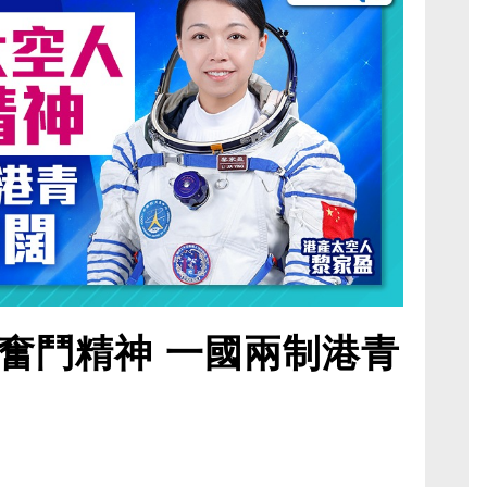
奮鬥精神 一國兩制港青