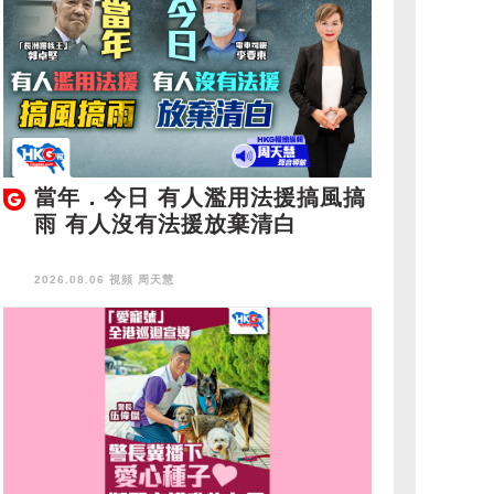
當年．今日 有人濫用法援搞風搞
雨 有人沒有法援放棄清白
2026.08.06 視頻
周天慧