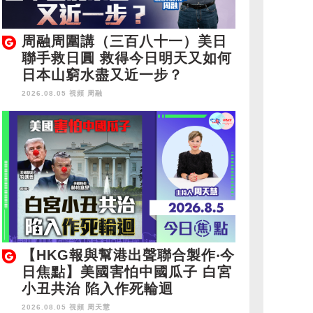
周融周圍講（三百八十一）美日
聯手救日圓 救得今日明天又如何
日本山窮水盡又近一步？
2026.08.05 視頻
周融
【HKG報與幫港出聲聯合製作‧今
日焦點】美國害怕中國瓜子 白宮
小丑共治 陷入作死輪迴
2026.08.05 視頻
周天慧