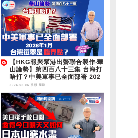
【HKG報與幫港出聲聯合製作‧華
山論勢】第四百八十三集 台海打
唔打？中美軍事已全面部署 202
8年1月台灣選舉是臨界點？
2026.08.06 視頻
周融