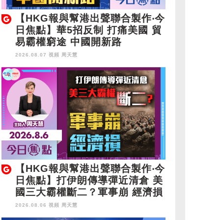
【HKG報與幫港出聲聯合製作‧今
日焦點】華5招反制 打痛美國 貿
易霸權窮途 中國開新路
2026.08.07 視頻
周天慧
【HKG報與幫港出聲聯合製作‧今
日焦點】打伊朗傳導彈近清倉 美
國三大霸權斷二？軍事崩 經濟損
2026.08.06 視頻
周天慧