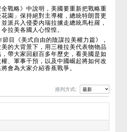
安全戰略》中說明，美國要重新把戰略重
後花園」保持絕對主導權，總統特朗普更
，並派兵入侵委內瑞拉擄走總統馬杜羅，
，令拉美各國人心惶惶。
作節目《美式自由的陰謀拉美權力篇》，
拉美的大背景下，用三種拉美代表物物品
點，帶大家回顧百多年歷史，看美國是如
政權、軍事干預，以及中國崛起將如何改
集將會為大家介紹香蕉戰爭。
排列方式: