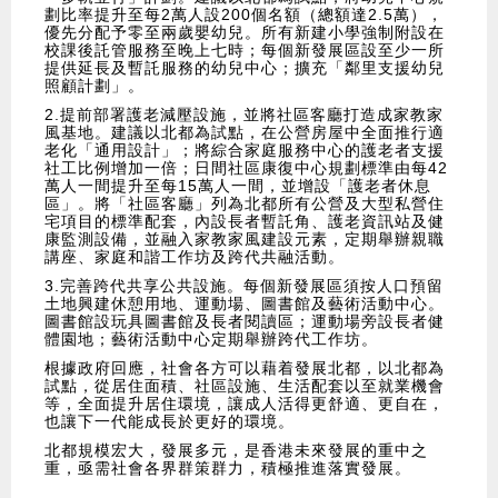
劃比率提升至每2萬人設200個名額（總額達2.5萬），
優先分配予零至兩歲嬰幼兒。所有新建小學強制附設在
校課後託管服務至晚上七時；每個新發展區設至少一所
提供延長及暫託服務的幼兒中心；擴充「鄰里支援幼兒
照顧計劃」。
2.提前部署護老減壓設施，並將社區客廳打造成家教家
風基地。建議以北都為試點，在公營房屋中全面推行適
老化「通用設計」；將綜合家庭服務中心的護老者支援
社工比例增加一倍；日間社區康復中心規劃標準由每42
萬人一間提升至每15萬人一間，並增設「護老者休息
區」。將「社區客廳」列為北都所有公營及大型私營住
宅項目的標準配套，內設長者暫託角、護老資訊站及健
康監測設備，並融入家教家風建設元素，定期舉辦親職
講座、家庭和諧工作坊及跨代共融活動。
3.完善跨代共享公共設施。每個新發展區須按人口預留
土地興建休憩用地、運動場、圖書館及藝術活動中心。
圖書館設玩具圖書館及長者閱讀區；運動場旁設長者健
體園地；藝術活動中心定期舉辦跨代工作坊。
根據政府回應，社會各方可以藉着發展北都，以北都為
試點，從居住面積、社區設施、生活配套以至就業機會
等，全面提升居住環境，讓成人活得更舒適、更自在，
也讓下一代能成長於更好的環境。
北都規模宏大，發展多元，是香港未來發展的重中之
重，亟需社會各界群策群力，積極推進落實發展。