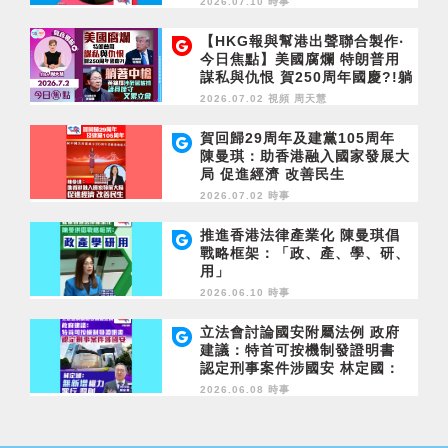
2026.07.10 時事
【HKG報與幫港出聲聯合製作‧
今日焦點】美國腐爛 特朗普用
謀私與仇恨 賀250周年國慶?!躺
著中槍 黃錦輝涉醉駕被捕 議員
2026.07.02 視頻
周天慧
操守又累立會
賀回歸29周年及建黨105周年
陳曼琪：助香港融入國家發展大
局 促進經濟 改善民生
2026.07.02 時事
推進香港法律產業化 陳曼琪倡
戰略框架：「政、產、學、研、
用」
2026.06.10 時事
立法會討論國安附屬法例 政府
建議：特首可按機制發證明書
認定刑事案件涉國安 林定國：
無新增權力 罪行 罰則
2026.06.08 時事