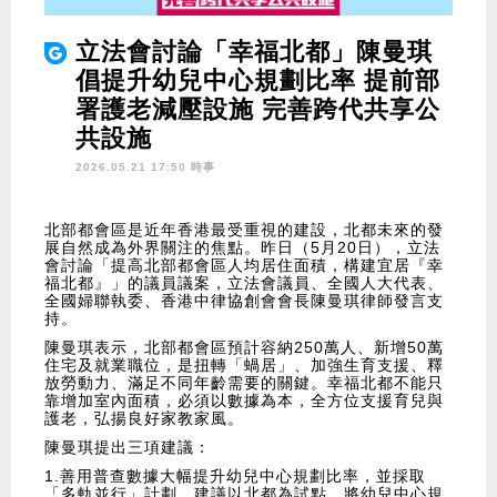
立法會討論「幸福北都」陳曼琪
倡提升幼兒中心規劃比率 提前部
署護老減壓設施 完善跨代共享公
共設施
2026.05.21 17:50 時事
北部都會區是近年香港最受重視的建設，北都未來的發
展自然成為外界關注的焦點。昨日（5月20日），立法
會討論「提高北部都會區人均居住面積，構建宜居『幸
福北都』」的議員議案，立法會議員、全國人大代表、
全國婦聯執委、香港中律協創會會長陳曼琪律師發言支
持。
陳曼琪表示，北部都會區預計容納250萬人、新增50萬
住宅及就業職位，是扭轉「蝸居」、加強生育支援、釋
放勞動力、滿足不同年齡需要的關鍵。幸福北都不能只
靠增加室內面積，必須以數據為本，全方位支援育兒與
護老，弘揚良好家教家風。
陳曼琪提出三項建議：
1.善用普查數據大幅提升幼兒中心規劃比率，並採取
「多軌並行」計劃。建議以北都為試點，將幼兒中心規