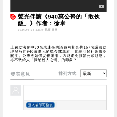
聲光伴讀《940萬公帑的「散伙
飯」》作者：徐韋
2026.05.23 12:30 視頻
徐韋
上屆立法會中30名未連任的議員向其合共157名議員助
理發放約940萬港元的獎金或花紅，此舉引起社會廣泛
關注。公帑應如何妥善運用，方能避免影響公眾觀感，
亦不致給人「慷納稅人之慨」的印象？
排列方式:
發表意見