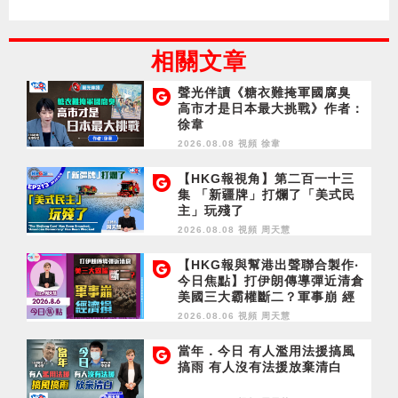
相關文章
聲光伴讀《糖衣難掩軍國腐臭
高市才是日本最大挑戰》作者：
徐韋
2026.08.08 視頻
徐韋
【HKG報視角】第二百一十三
集 「新疆牌」打爛了「美式民
主」玩殘了
2026.08.08 視頻
周天慧
【HKG報與幫港出聲聯合製作‧
今日焦點】打伊朗傳導彈近清倉
美國三大霸權斷二？軍事崩 經
濟損
2026.08.06 視頻
周天慧
當年．今日 有人濫用法援搞風
搞雨 有人沒有法援放棄清白