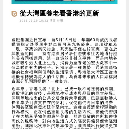
從大灣區養老看香港的更新
2026.05.15 18:32 博客
林暉
國鐵集團近日宣布，自5月15日起，年滿60周歲的長者
購買指定淡季周中動車票可享九折優惠。這項被稱為
「敬」字票的惠民措施，其亮點不僅在於實惠，更在於
其覆蓋範圍——持有港澳居民居住證或來往內地通行證
的長者同樣適用。這一政策並非孤立事件，而是內地各
城市吸引港人北上生活、消費乃至養老的宏大敘事中一
個溫暖而有力的例子。它預示著一種趨勢：通過無縫銜
接的社會福利與便利的生活環境，粵港澳大灣區正從地
理概念轉變為港人的生活圈，為香港未來的人口結構與
資源分配問題提供了一種良方。
近年來，香港長者「北上」已成一股不可逆轉的風潮。
這股潮流的背後，是兩地生活成本與品質的巨大差異。
深圳等地推出的公共交通免費乘車優惠，已讓無數港人
長者享受到實實在在的便利，促使他們將日常的消费、
休閒甚至醫療需求延伸至內地。這種由經濟槓桿驅動的
行為模式，正在悄然重塑長者的生活方式。當他們習慣
了在內地享受物美價廉的美食、舒適寬敞的住所和便捷
高效的服務時，對內地生活方式的隔閡與偏見便會逐漸
消融。國鐵此次推出的動車優惠，讓跨城出行變得更加