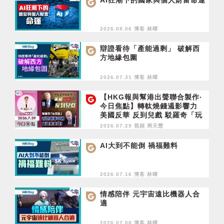
AI狂潮下的國家與個人財富命運
2026.08.06 博客
林暉
辯證看待「產能過剩」 破解西
方地緣包圍
2026.07.31 博客
林暉
【HKG報與幫港出聲聯合製作‧
今日焦點】轉軚燒錢遏影響力
美國反華 反到兒戲 駁羅奇「玩
完論」 香港唔靠中國 唔通靠美
2026.07.29 視頻
周天慧
國？
AI大到不能倒 禍福難料
2026.07.16 博客
林暉
情感陪伴 元宇宙遠比機器人合
適
2026.07.08 博客
林暉