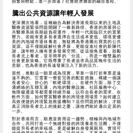
頻繁與輕鬆，進一步加速了社會經濟層面的融合進程。
騰出公共資源讓年輕人發展
更深層次地看，這種融合為解決香港長期以來的土地及
醫療資源緊張問題開闢了一條新路徑。香港的房屋與公
共醫療系統長期超負荷運作，年輕一代面臨巨大的置業
壓力。若能有更多長者選擇在生活成本更低、環境更優
美的內地城市退休養老，無疑將為香港騰出寶貴的公共
資源。這不僅能緩解社會矛盾，更能促進社會的新陳代
謝，讓年輕人擁有更多發展空間。從這個角度看，鼓勵
長者北上養老，並非簡單的「分流」，而是一種雙贏的
社會更新策略。它既尊重了長者追求高品質晚年生活的
意願，也為香港的長遠發展注入了新的活力。
當然，推動這一願景成為現實，單靠一張打折車票是遠
遠不夠的。它需要一整套完善的配套措施，構建一個讓
長者安心、舒心的「軟硬環境」。在硬件方面，除了交
通網絡的互聯互通，內地的醫療設施、社區服務中心、
無障礙通道等都需要持續升級，以符合長者的需求。在
軟件方面，如何豐富醫療券的跨境使用場景？如何建立
高效便捷的跨境緊急救援機制？這些問題的解決，才能
真正消除長者北上的後顧之憂，讓他們敢於邁出定居的
一步。
對於香港而言，順應並善用這一趨勢，積極與內地城市
合作，共同打造一个無縫對接的跨境養老生活圈，不僅
能提升長者的幸福感，更是破解自身發展困局、實現可